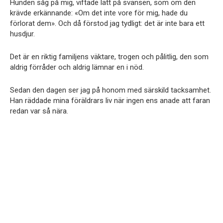
Hunden såg på mig, viftade lätt på svansen, som om den
krävde erkännande: «Om det inte vore för mig, hade du
förlorat dem». Och då förstod jag tydligt: det är inte bara ett
husdjur.
Det är en riktig familjens väktare, trogen och pålitlig, den som
aldrig förråder och aldrig lämnar en i nöd.
Sedan den dagen ser jag på honom med särskild tacksamhet.
Han räddade mina föräldrars liv när ingen ens anade att faran
redan var så nära.