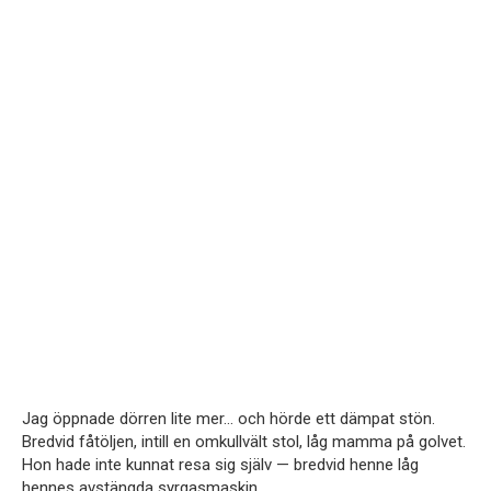
Jag öppnade dörren lite mer… och hörde ett dämpat stön.
Bredvid fåtöljen, intill en omkullvält stol, låg mamma på golvet.
Hon hade inte kunnat resa sig själv — bredvid henne låg
hennes avstängda syrgasmaskin.