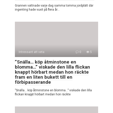
Grannen vattnade varje dag samma tomma jordplätt där
ingenting hade vuxit på flera år…
Intressant att veta
0
5
”Snälla… köp åtminstone en
blomma…” viskade den lilla flickan
knappt hörbart medan hon räckte
fram en liten bukett till en
förbipasserande
”Snälla… köp åtminstone en blomma…” viskade den lilla
flickan knappt hörbart medan hon räckte