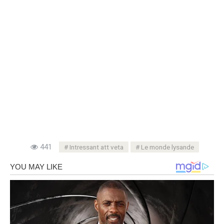
441
Intressant att veta
Le monde lysande