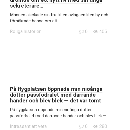
sekreterare…
Mannen skickade sin fru till en avlägsen liten by och
försäkrade henne om att
Roliga historier
0
405
På flygplatsen öppnade min nioåriga
dotter passfodralet med darrande
händer och blev blek — det var tomt
På flygplatsen öppnade min nioåriga dotter
passfodralet med darrande händer och blev blek —
Intressant att veta
0
280