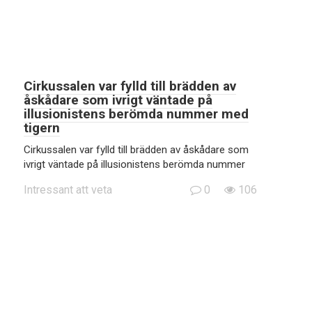
Cirkussalen var fylld till brädden av
åskådare som ivrigt väntade på
illusionistens berömda nummer med
tigern
Cirkussalen var fylld till brädden av åskådare som
ivrigt väntade på illusionistens berömda nummer
Intressant att veta
0
106