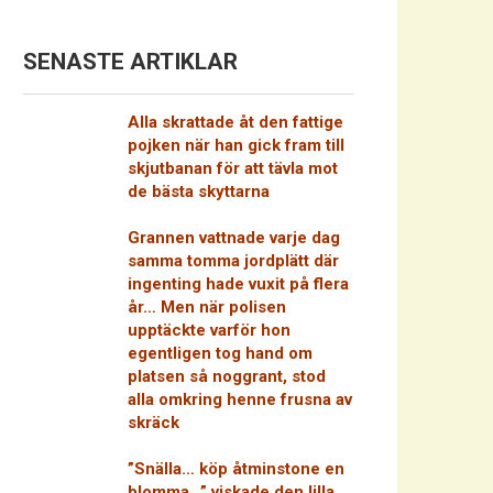
SENASTE ARTIKLAR
Alla skrattade åt den fattige
pojken när han gick fram till
skjutbanan för att tävla mot
de bästa skyttarna
Grannen vattnade varje dag
samma tomma jordplätt där
ingenting hade vuxit på flera
år… Men när polisen
upptäckte varför hon
egentligen tog hand om
platsen så noggrant, stod
alla omkring henne frusna av
skräck
”Snälla… köp åtminstone en
blomma…” viskade den lilla