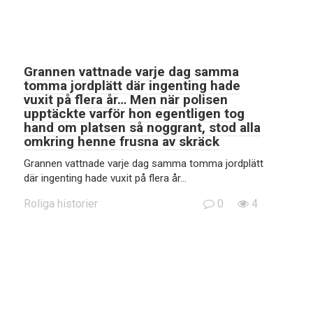
Grannen vattnade varje dag samma
tomma jordplätt där ingenting hade
vuxit på flera år… Men när polisen
upptäckte varför hon egentligen tog
hand om platsen så noggrant, stod alla
omkring henne frusna av skräck
Grannen vattnade varje dag samma tomma jordplätt
där ingenting hade vuxit på flera år…
Roliga historier
0
4