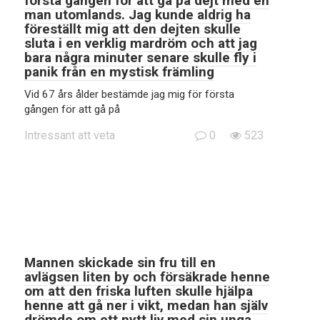
första gången för att gå på dejt med en
man utomlands. Jag kunde aldrig ha
föreställt mig att den dejten skulle
sluta i en verklig mardröm och att jag
bara några minuter senare skulle fly i
panik från en mystisk främling
Vid 67 års ålder bestämde jag mig för första
gången för att gå på
Intressant att veta
0
523
Mannen skickade sin fru till en
avlägsen liten by och försäkrade henne
om att den friska luften skulle hjälpa
henne att gå ner i vikt, medan han själv
drömde om ett nytt liv med sin unga