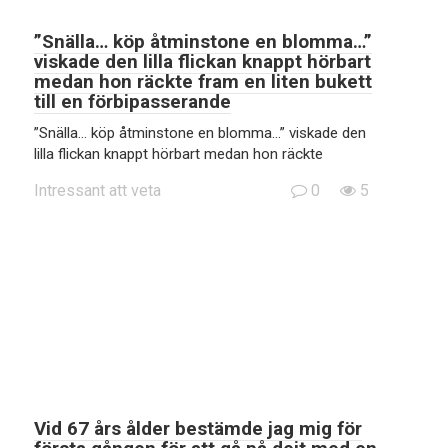
”Snälla… köp åtminstone en blomma…”
viskade den lilla flickan knappt hörbart
medan hon räckte fram en liten bukett
till en förbipasserande
”Snälla… köp åtminstone en blomma…” viskade den
lilla flickan knappt hörbart medan hon räckte
Intressant att veta
0
5
Vid 67 års ålder bestämde jag mig för