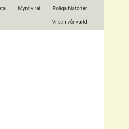
eta
Mynt viral
Roliga historier
Vi och vår värld