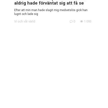
aldrig hade förväntat sig att få se
Efter att min man hade slagit mig medvetslös gick han
lugnt och lade sig
Vi och vår värld
0
1 093