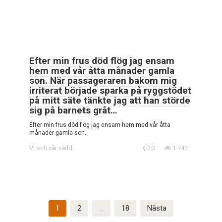
Efter min frus död flög jag ensam
hem med vår åtta månader gamla
son. När passageraren bakom mig
irriterat började sparka på ryggstödet
på mitt säte tänkte jag att han störde
sig på barnets gråt…
Efter min frus död flög jag ensam hem med vår åtta
månader gamla son.
Vi och vår värld
0
1 742
Sidnumrering
1
2
…
18
Nästa
för