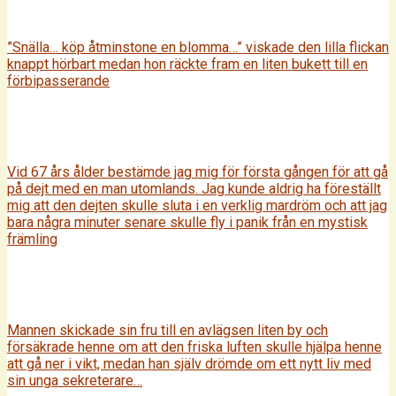
”Snälla… köp åtminstone en blomma…” viskade den lilla flickan
knappt hörbart medan hon räckte fram en liten bukett till en
förbipasserande
Vid 67 års ålder bestämde jag mig för första gången för att gå
på dejt med en man utomlands. Jag kunde aldrig ha föreställt
mig att den dejten skulle sluta i en verklig mardröm och att jag
bara några minuter senare skulle fly i panik från en mystisk
främling
Mannen skickade sin fru till en avlägsen liten by och
försäkrade henne om att den friska luften skulle hjälpa henne
att gå ner i vikt, medan han själv drömde om ett nytt liv med
sin unga sekreterare…