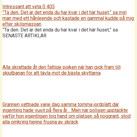
Intressant att veta
0
405
”Ta den. Det är det enda du har kvar i det här huset,” sa min
man med ett hånleende och kastade en gammal kudde på mig
efter skilsmässan
”Ta den. Det är det enda du har kvar i det här huset,” sa
SENASTE ARTIKLAR
Alla skrattade åt den fattige pojken när han gick fram till
skjutbanan för att tävla mot de bästa skyttarna
Grannen vattnade varje dag samma tomma jordplätt där
ingenting hade vuxit på flera år… Men när polisen upptäckte
varför hon egentligen tog hand om platsen så noggrant, stod
alla omkring henne frusna av skräck