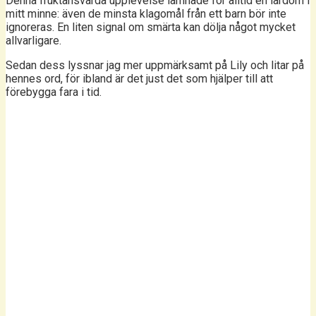
Denna fruktansvärda upplevelse lämnade för alltid en lärdom i
mitt minne: även de minsta klagomål från ett barn bör inte
ignoreras. En liten signal om smärta kan dölja något mycket
allvarligare.
Sedan dess lyssnar jag mer uppmärksamt på Lily och litar på
hennes ord, för ibland är det just det som hjälper till att
förebygga fara i tid.