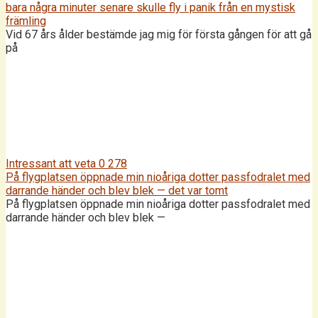
bara några minuter senare skulle fly i panik från en mystisk
främling
Vid 67 års ålder bestämde jag mig för första gången för att gå
på
Intressant att veta
0
278
På flygplatsen öppnade min nioåriga dotter passfodralet med
darrande händer och blev blek — det var tomt
På flygplatsen öppnade min nioåriga dotter passfodralet med
darrande händer och blev blek —