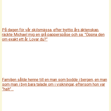
På dagen för vår skilsmässa, efter trettio års äktenskap,
räckte Michael mig en grå papperspåse och sa: ”Öppna den
om exakt ett år. Lovar du?”
Familjen sålde henne till en man som bodde i bergen, en man
som man i byn bara talade om i viskningar, eftersom hon var
”halt”…