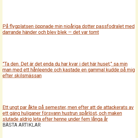
På flygplatsen öppnade min nioåriga dotter passfodralet med
darrande händer och blev blek — det var tomt
”Ta den. Det är det enda du har kvar i det här huset,” sa min
man med ett hånleende och kastade en gammal kudde på mig
efter skilsmässan
Ett ungt par åkte på semester, men efter att de attackerats av
ett gäng huliganer försvann hustrun spårlöst, och maken
slutade aldrig leta efter henne under fem långa år
BÄSTA ARTIKLAR