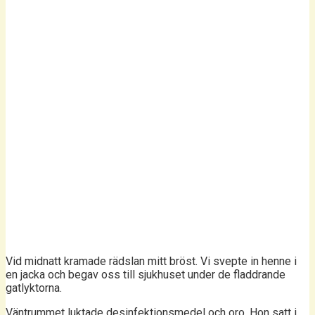
Vid midnatt kramade rädslan mitt bröst. Vi svepte in henne i
en jacka och begav oss till sjukhuset under de fladdrande
gatlyktorna.
Väntrummet luktade desinfektionsmedel och oro. Hon satt i