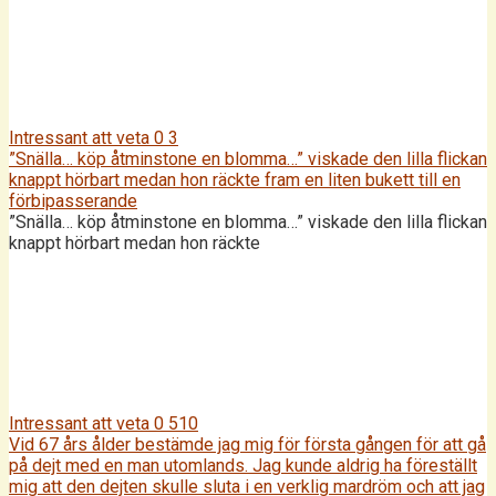
Intressant att veta
0
3
”Snälla… köp åtminstone en blomma…” viskade den lilla flickan
knappt hörbart medan hon räckte fram en liten bukett till en
förbipasserande
”Snälla… köp åtminstone en blomma…” viskade den lilla flickan
knappt hörbart medan hon räckte
Intressant att veta
0
510
Vid 67 års ålder bestämde jag mig för första gången för att gå
på dejt med en man utomlands. Jag kunde aldrig ha föreställt
mig att den dejten skulle sluta i en verklig mardröm och att jag