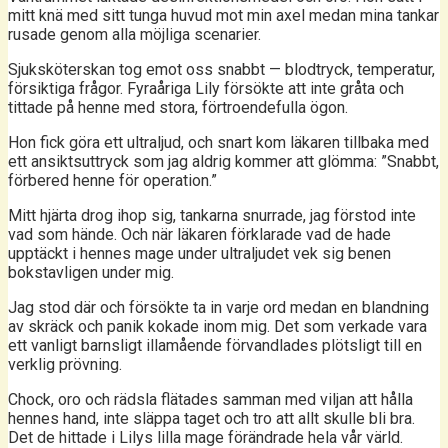
mitt knä med sitt tunga huvud mot min axel medan mina tankar
rusade genom alla möjliga scenarier.
Sjuksköterskan tog emot oss snabbt — blodtryck, temperatur,
försiktiga frågor. Fyraåriga Lily försökte att inte gråta och
tittade på henne med stora, förtroendefulla ögon.
Hon fick göra ett ultraljud, och snart kom läkaren tillbaka med
ett ansiktsuttryck som jag aldrig kommer att glömma: ”Snabbt,
förbered henne för operation.”
Mitt hjärta drog ihop sig, tankarna snurrade, jag förstod inte
vad som hände. Och när läkaren förklarade vad de hade
upptäckt i hennes mage under ultraljudet vek sig benen
bokstavligen under mig.
Jag stod där och försökte ta in varje ord medan en blandning
av skräck och panik kokade inom mig. Det som verkade vara
ett vanligt barnsligt illamående förvandlades plötsligt till en
verklig prövning.
Chock, oro och rädsla flätades samman med viljan att hålla
hennes hand, inte släppa taget och tro att allt skulle bli bra.
Det de hittade i Lilys lilla mage förändrade hela vår värld.