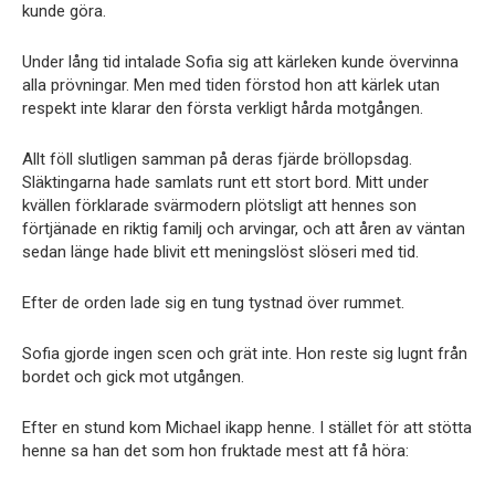
kunde göra.
Under lång tid intalade Sofia sig att kärleken kunde övervinna
alla prövningar. Men med tiden förstod hon att kärlek utan
respekt inte klarar den första verkligt hårda motgången.
Allt föll slutligen samman på deras fjärde bröllopsdag.
Släktingarna hade samlats runt ett stort bord. Mitt under
kvällen förklarade svärmodern plötsligt att hennes son
förtjänade en riktig familj och arvingar, och att åren av väntan
sedan länge hade blivit ett meningslöst slöseri med tid.
Efter de orden lade sig en tung tystnad över rummet.
Sofia gjorde ingen scen och grät inte. Hon reste sig lugnt från
bordet och gick mot utgången.
Efter en stund kom Michael ikapp henne. I stället för att stötta
henne sa han det som hon fruktade mest att få höra: