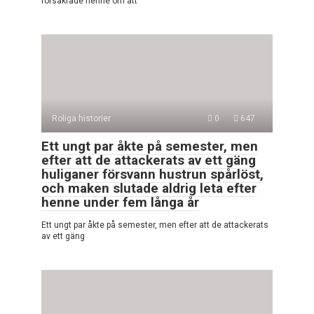
försäkrade henne om att
Roliga historier
0
647
Ett ungt par åkte på semester, men
efter att de attackerats av ett gäng
huliganer försvann hustrun spårlöst,
och maken slutade aldrig leta efter
henne under fem långa år
Ett ungt par åkte på semester, men efter att de attackerats
av ett gäng