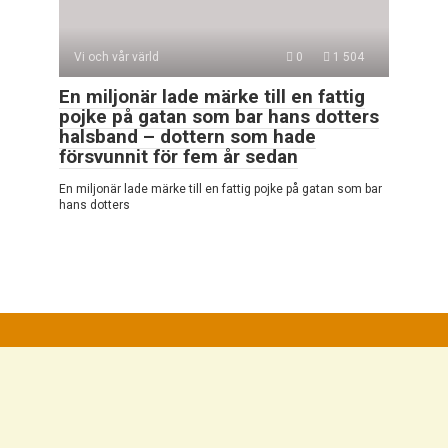
Vi och vår värld
0
1 504
En miljonär lade märke till en fattig
pojke på gatan som bar hans dotters
halsband – dottern som hade
försvunnit för fem år sedan
En miljonär lade märke till en fattig pojke på gatan som bar
hans dotters
© 2026 Mycket Intressant
Integritetspolicy
|
Cookiepolicy
|
DMCA
|
Kontaktformulär
|
Webbplatskarta
Alla rättigheter reserverade. Hänvisning till vår webbplats är