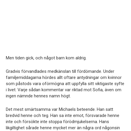
Men tiden gick, och något barn kom aldrig.
Gradvis förvandlades medkänslan till fördömande. Under
familjemiddagarna hördes allt oftare antydningar om kvinnor
som påstods vara oförmögna att uppfylla sitt viktigaste syfte
i livet. Varje sådan kommentar var riktad mot Sofia, även om
ingen nämnde hennes namn högt.
Det mest smärtsamma var Michaels beteende. Han satt
bredvid henne och teg. Han sa inte emot, försvarade henne
inte och försökte inte stoppa förödmjukelserna. Hans
likgiltighet sårade henne mycket mer än några ord någonsin