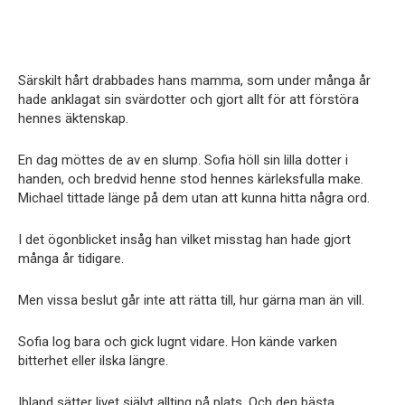
Särskilt hårt drabbades hans mamma, som under många år
hade anklagat sin svärdotter och gjort allt för att förstöra
hennes äktenskap.
En dag möttes de av en slump. Sofia höll sin lilla dotter i
handen, och bredvid henne stod hennes kärleksfulla make.
Michael tittade länge på dem utan att kunna hitta några ord.
I det ögonblicket insåg han vilket misstag han hade gjort
många år tidigare.
Men vissa beslut går inte att rätta till, hur gärna man än vill.
Sofia log bara och gick lugnt vidare. Hon kände varken
bitterhet eller ilska längre.
Ibland sätter livet självt allting på plats. Och den bästa