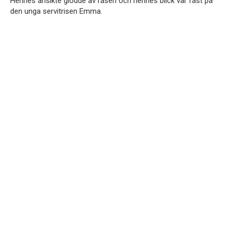
Hennes ansikte glödde av raseri och hennes blick var fäst på
den unga servitrisen Emma.