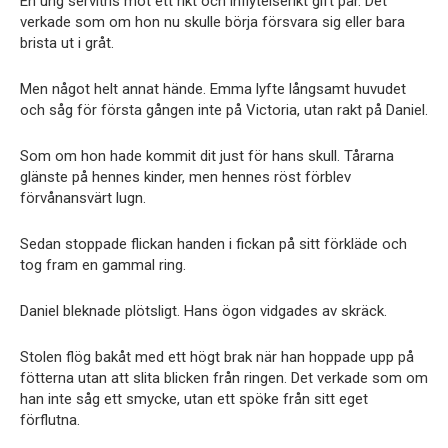
En ung servitris mot ett rikt och inflytelserikt gift par. Det
verkade som om hon nu skulle börja försvara sig eller bara
brista ut i gråt.
Men något helt annat hände. Emma lyfte långsamt huvudet
och såg för första gången inte på Victoria, utan rakt på Daniel.
Som om hon hade kommit dit just för hans skull. Tårarna
glänste på hennes kinder, men hennes röst förblev
förvånansvärt lugn.
Sedan stoppade flickan handen i fickan på sitt förkläde och
tog fram en gammal ring.
Daniel bleknade plötsligt. Hans ögon vidgades av skräck.
Stolen flög bakåt med ett högt brak när han hoppade upp på
fötterna utan att slita blicken från ringen. Det verkade som om
han inte såg ett smycke, utan ett spöke från sitt eget
förflutna.