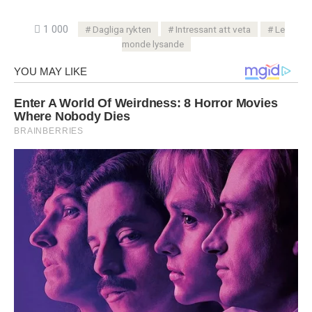
1 000
Dagliga rykten
Intressant att veta
Le
monde lysande