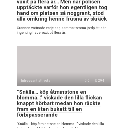
vuxit på flera år… Men när polisen
upptäckte varför hon egentligen tog
hand om platsen så noggrant, stod
alla omkring henne frusna av skräck
Grannen vattnade varje dag samma tomma jordplätt där
ingenting hade vuxit på flera år…
Intressant att veta
0
294
”Snälla… köp åtminstone en
blomma…” viskade den lilla flickan
knappt hörbart medan hon räckte
fram en liten bukett till en
förbipasserande
”Snälla… köp åtminstone en blomma…” viskade den lilla