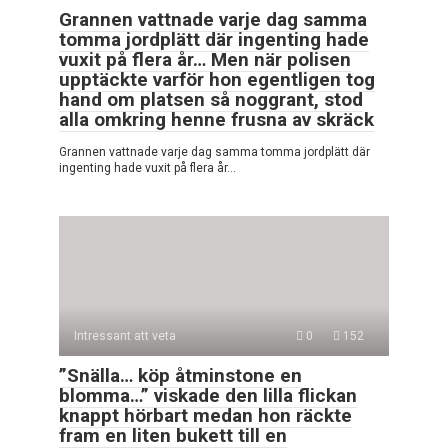
Grannen vattnade varje dag samma
tomma jordplätt där ingenting hade
vuxit på flera år… Men när polisen
upptäckte varför hon egentligen tog
hand om platsen så noggrant, stod
alla omkring henne frusna av skräck
Grannen vattnade varje dag samma tomma jordplätt där
ingenting hade vuxit på flera år…
Intressant att veta
0
152
”Snälla… köp åtminstone en
blomma…” viskade den lilla flickan
knappt hörbart medan hon räckte
fram en liten bukett till en