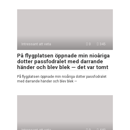
Intressant att veta
0
345
På flygplatsen öppnade min nioåriga
dotter passfodralet med darrande
händer och blev blek — det var tomt
På flygplatsen öppnade min nioåriga dotter passfodralet
med darrande händer och blev blek —
Intressant att veta
0
440