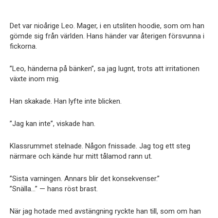
Det var nioårige Leo. Mager, i en utsliten hoodie, som om han
gömde sig från världen. Hans händer var återigen försvunna i
fickorna.
”Leo, händerna på bänken”, sa jag lugnt, trots att irritationen
växte inom mig.
Han skakade. Han lyfte inte blicken.
”Jag kan inte”, viskade han.
Klassrummet stelnade. Någon fnissade. Jag tog ett steg
närmare och kände hur mitt tålamod rann ut.
”Sista varningen. Annars blir det konsekvenser.”
”Snälla…” — hans röst brast.
När jag hotade med avstängning ryckte han till, som om han