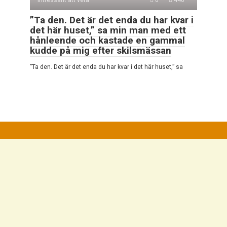
”Ta den. Det är det enda du har kvar i
det här huset,” sa min man med ett
hånleende och kastade en gammal
kudde på mig efter skilsmässan
”Ta den. Det är det enda du har kvar i det här huset,” sa
© 2026 Mycket Intressant
Integritetspolicy
|
Cookiepolicy
|
DMCA
|
Kontaktformulär
|
Webbplatskarta
Alla rättigheter reserverade. Hänvisning till vår webbplats är
obligatorisk vid citat. Hel eller partiell reproduktion av
webbplatsartiklarna är förbjuden utan direktlänk till
https://campersmag.com/. De som kommer att begå brott
mot upphovsrätten kommer att åtalas i enlighet med detta.