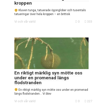
kroppen
Kluven tunga, tatuerade ögonglober och tusentals
tatueringar över hela kroppen – en brittisk
Vi och vår värld
0
333
En riktigt märklig syn mötte oss
under en promenad längs
flodstranden
En riktigt märklig syn mötte oss under en promenad
längs flodstranden… Vi blev
Vi och vår värld
0
227