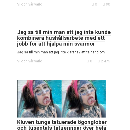
Vi och vår värld
0
90
Jag sa till min man att jag inte kunde
kombinera hushållsarbete med ett
jobb för att hjälpa min svärmor
Jag sa till min man att jag inte klarar av att ta hand om
Vi och vår värld
0
2 475
Kluven tunga tatuerade ögonglober
och tusentals tatueringar över hela