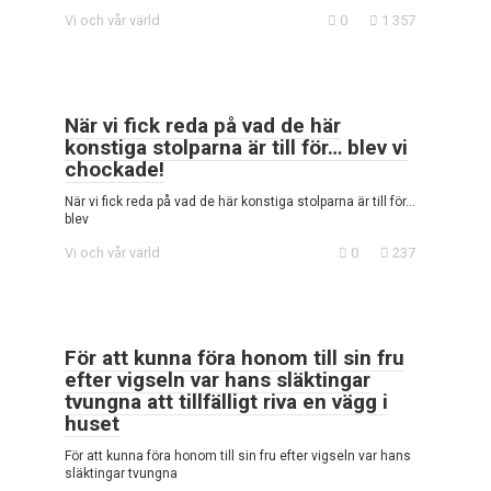
Vi och vår värld
0
1 357
När vi fick reda på vad de här
konstiga stolparna är till för… blev vi
chockade!
När vi fick reda på vad de här konstiga stolparna är till för…
blev
Vi och vår värld
0
237
För att kunna föra honom till sin fru
efter vigseln var hans släktingar
tvungna att tillfälligt riva en vägg i
huset
För att kunna föra honom till sin fru efter vigseln var hans
släktingar tvungna