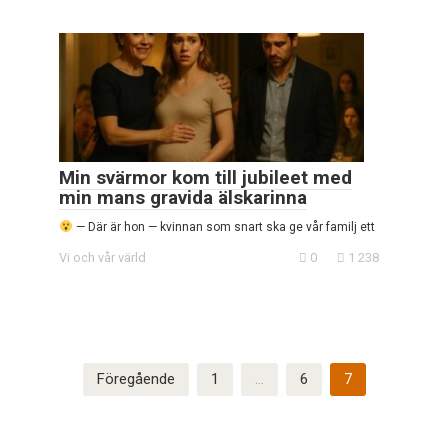
Min svärmor kom till jubileet med
min mans gravida älskarinna
— Där är hon — kvinnan som snart ska ge vår familj ett
Vi och vår värld
0
1 238
Sidnumrering
Föregående
1
…
6
7
för
inlägg