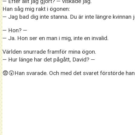
— Efter allt jag gjort? — viskade jag.
Han såg mig rakt i ögonen:
— Jag bad dig inte stanna. Du är inte längre kvinnan j
— Hon? —
— Ja. Hon ser en man i mig, inte en invalid.
Världen snurrade framför mina ögon.
— Hur länge har det pågått, David? —
😨😲Han svarade. Och med det svaret förstörde han a