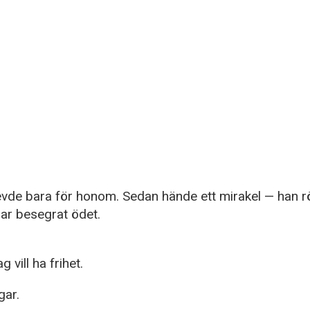
vde bara för honom. Sedan hände ett mirakel — han rör
 har besegrat ödet.
 vill ha frihet.
gar.