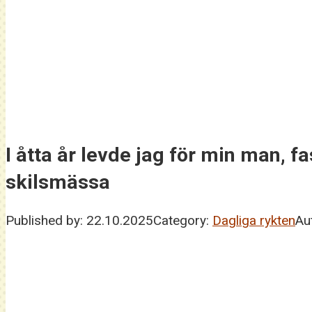
I åtta år levde jag för min man, f
skilsmässa
Published by:
22.10.2025
Category:
Dagliga rykten
Au