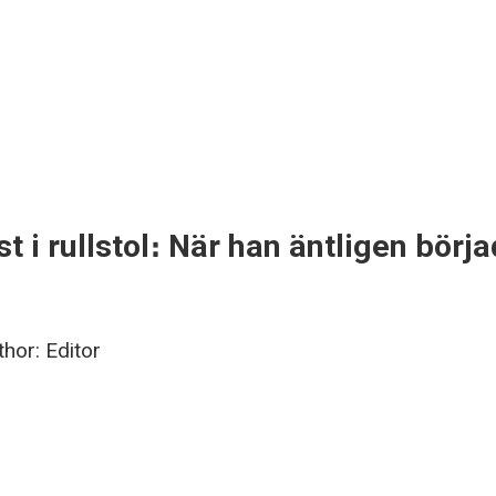
ast i rullstol։ När han äntligen b
thor:
Editor