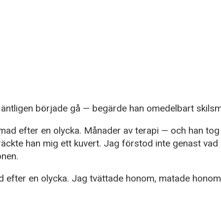
 han äntligen började gå — begärde han omedelbart skils
mad efter en olycka. Månader av terapi — och han tog ä
räckte han mig ett kuvert. Jag förstod inte genast va
onen.
d efter en olycka. Jag tvättade honom, matade honom,