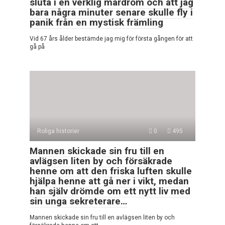
sluta i en verklig mardröm och att jag
bara några minuter senare skulle fly i
panik från en mystisk främling
Vid 67 års ålder bestämde jag mig för första gången för att
gå på
Roliga historier
0
495
Mannen skickade sin fru till en
avlägsen liten by och försäkrade
henne om att den friska luften skulle
hjälpa henne att gå ner i vikt, medan
han själv drömde om ett nytt liv med
sin unga sekreterare…
Mannen skickade sin fru till en avlägsen liten by och