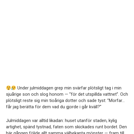
Under julmiddagen grep min svärfar plötsligt tag i min
sjuårige son och slog honom — ”för det utspillda vattnet”. Och
plötsligt reste sig min tioåriga dotter och sade tyst: ”Morfar…
får jag berätta för dem vad du gjorde i går kväll?”
Julmiddagen var alltid likadan: huset utanför staden, kylig
artighet, spänd tystnad, faten som skickades runt bordet. Den
här gången följde allt samma välbekanta mönster — fram till