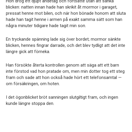
Hon drog ett djupt andetag och fortsatte utan att sänka
blicken: natten innan hade han skrikit åt mormor i garaget,
pressat henne mot bilen, och när hon bönade honom att sluta
hade han tagit henne i armen på exakt samma sätt som han
några minuter tidigare hade tagit min son.
En tryckande spänning lade sig över bordet; mormor sänkte
blicken, hennes fingrar darrade, och det blev tydligt att det inte
längre gick att förneka.
Han försökte återta kontrollen genom att säga att ett barn
inte förstod vad hon pratade om, men min dotter tog ett steg
fram och sade att hon också hade hört ett telefonsamtal —
om försäkringen, om hoten.
I det ögonblicket bröt sanningen slutgiltigt fram, och ingen
kunde längre stoppa den.