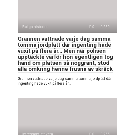
Roliga historier
0
259
Grannen vattnade varje dag samma
tomma jordplätt där ingenting hade
vuxit på flera år… Men när polisen
upptäckte varför hon egentligen tog
hand om platsen så noggrant, stod
alla omkring henne frusna av skräck
Grannen vattnade varje dag samma tomma jordplätt där
ingenting hade vuxit på flera år…
Intressant att veta
0
265