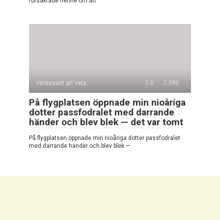
försäkrade henne om att
Intressant att veta
0
390
På flygplatsen öppnade min nioåriga
dotter passfodralet med darrande
händer och blev blek — det var tomt
På flygplatsen öppnade min nioåriga dotter passfodralet
med darrande händer och blev blek —