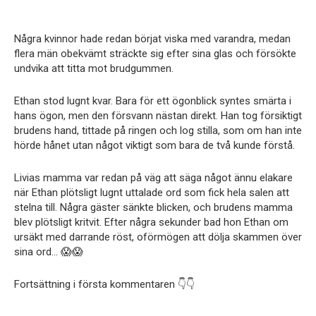
Några kvinnor hade redan börjat viska med varandra, medan
flera män obekvämt sträckte sig efter sina glas och försökte
undvika att titta mot brudgummen.
Ethan stod lugnt kvar. Bara för ett ögonblick syntes smärta i
hans ögon, men den försvann nästan direkt. Han tog försiktigt
brudens hand, tittade på ringen och log stilla, som om han inte
hörde hånet utan något viktigt som bara de två kunde förstå.
Livias mamma var redan på väg att säga något ännu elakare
när Ethan plötsligt lugnt uttalade ord som fick hela salen att
stelna till. Några gäster sänkte blicken, och brudens mamma
blev plötsligt kritvit. Efter några sekunder bad hon Ethan om
ursäkt med darrande röst, oförmögen att dölja skammen över
sina ord… 😱😱
Fortsättning i första kommentaren 👇👇