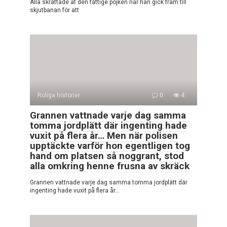
Alla skrattade åt den fattige pojken när han gick fram till
skjutbanan för att
Roliga historier
0
4
Grannen vattnade varje dag samma
tomma jordplätt där ingenting hade
vuxit på flera år… Men när polisen
upptäckte varför hon egentligen tog
hand om platsen så noggrant, stod
alla omkring henne frusna av skräck
Grannen vattnade varje dag samma tomma jordplätt där
ingenting hade vuxit på flera år…