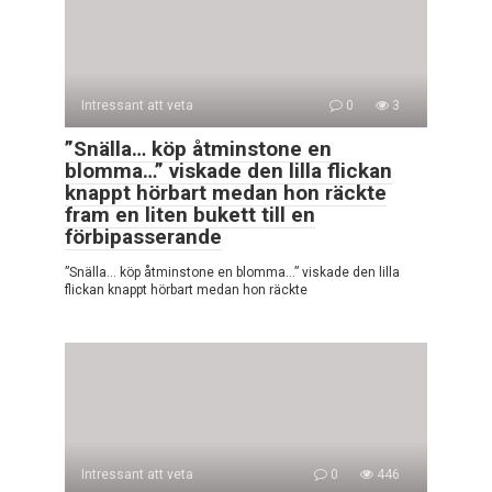
Intressant att veta
0
3
”Snälla… köp åtminstone en
blomma…” viskade den lilla flickan
knappt hörbart medan hon räckte
fram en liten bukett till en
förbipasserande
”Snälla… köp åtminstone en blomma…” viskade den lilla
flickan knappt hörbart medan hon räckte
Intressant att veta
0
446