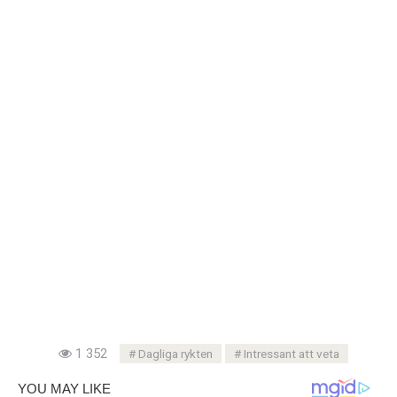
1 352
Dagliga rykten
Intressant att veta