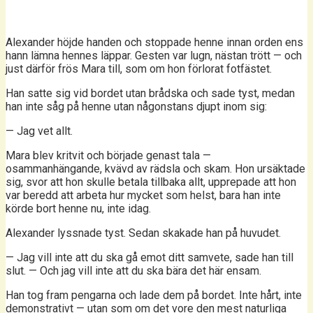
Alexander höjde handen och stoppade henne innan orden ens
hann lämna hennes läppar. Gesten var lugn, nästan trött — och
just därför frös Mara till, som om hon förlorat fotfästet.
Han satte sig vid bordet utan brådska och sade tyst, medan
han inte såg på henne utan någonstans djupt inom sig:
— Jag vet allt.
Mara blev kritvit och började genast tala —
osammanhängande, kvävd av rädsla och skam. Hon ursäktade
sig, svor att hon skulle betala tillbaka allt, upprepade att hon
var beredd att arbeta hur mycket som helst, bara han inte
körde bort henne nu, inte idag.
Alexander lyssnade tyst. Sedan skakade han på huvudet.
— Jag vill inte att du ska gå emot ditt samvete, sade han till
slut. — Och jag vill inte att du ska bära det här ensam.
Han tog fram pengarna och lade dem på bordet. Inte hårt, inte
demonstrativt — utan som om det vore den mest naturliga