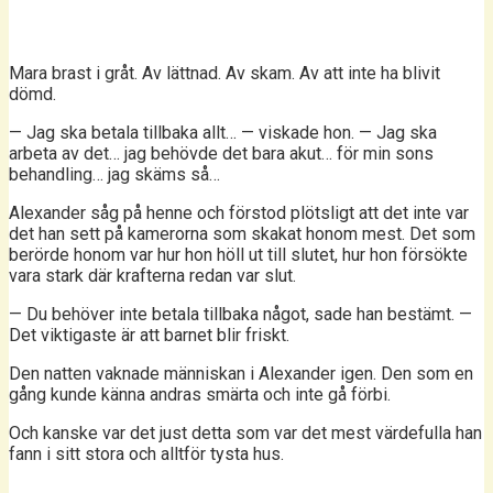
Mara brast i gråt. Av lättnad. Av skam. Av att inte ha blivit
dömd.
— Jag ska betala tillbaka allt… — viskade hon. — Jag ska
arbeta av det… jag behövde det bara akut… för min sons
behandling… jag skäms så…
Alexander såg på henne och förstod plötsligt att det inte var
det han sett på kamerorna som skakat honom mest. Det som
berörde honom var hur hon höll ut till slutet, hur hon försökte
vara stark där krafterna redan var slut.
— Du behöver inte betala tillbaka något, sade han bestämt. —
Det viktigaste är att barnet blir friskt.
Den natten vaknade människan i Alexander igen. Den som en
gång kunde känna andras smärta och inte gå förbi.
Och kanske var det just detta som var det mest värdefulla han
fann i sitt stora och alltför tysta hus.