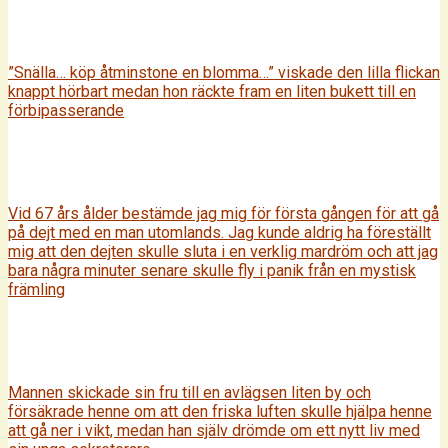
”Snälla… köp åtminstone en blomma…” viskade den lilla flickan
knappt hörbart medan hon räckte fram en liten bukett till en
förbipasserande
Vid 67 års ålder bestämde jag mig för första gången för att gå
på dejt med en man utomlands. Jag kunde aldrig ha föreställt
mig att den dejten skulle sluta i en verklig mardröm och att jag
bara några minuter senare skulle fly i panik från en mystisk
främling
Mannen skickade sin fru till en avlägsen liten by och
försäkrade henne om att den friska luften skulle hjälpa henne
att gå ner i vikt, medan han själv drömde om ett nytt liv med