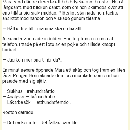
Mara stod där och tryckte ett brödstycke mot bröstet. Hon åt
långsamt, med blicken sänkt, som om hon skämdes över att
ens tillåta sig själv middag. Plötsligt stannade hon, täckte
ansiktet med handen och viskade genom tårarna:
— Håll ut lite till… mamma ska ordna allt.
Alexander zoomade in bilden. Hon tog fram en gammal
telefon, tittade på ett foto av en pojke och tillade knappt
hörbart:
— Jag kommer snart, hör du?..
En minut senare öppnade Mara ett skåp och tog fram en liten
låda. Pengar. Hon räknade dem och mumlade som om hon
pratade med sig själv:
— Sjukhus… trehundraåttio.
— Analyser — tvåhundratio.
— Läkarbesök — etthundrafemtio…
Rösten darrade.
— Det räcker inte… det fattas bara lite…