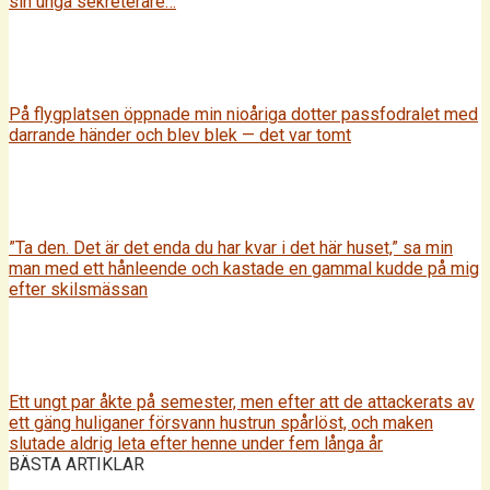
sin unga sekreterare…
På flygplatsen öppnade min nioåriga dotter passfodralet med
darrande händer och blev blek — det var tomt
”Ta den. Det är det enda du har kvar i det här huset,” sa min
man med ett hånleende och kastade en gammal kudde på mig
efter skilsmässan
Ett ungt par åkte på semester, men efter att de attackerats av
ett gäng huliganer försvann hustrun spårlöst, och maken
slutade aldrig leta efter henne under fem långa år
BÄSTA ARTIKLAR