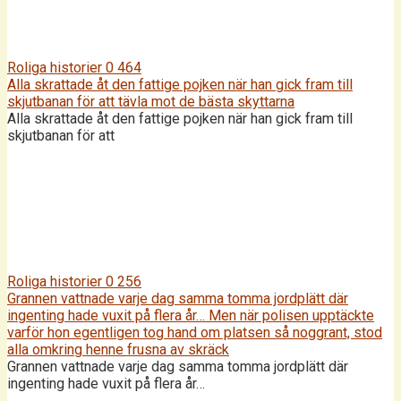
Roliga historier
0
464
Alla skrattade åt den fattige pojken när han gick fram till
skjutbanan för att tävla mot de bästa skyttarna
Alla skrattade åt den fattige pojken när han gick fram till
skjutbanan för att
Roliga historier
0
256
Grannen vattnade varje dag samma tomma jordplätt där
ingenting hade vuxit på flera år… Men när polisen upptäckte
varför hon egentligen tog hand om platsen så noggrant, stod
alla omkring henne frusna av skräck
Grannen vattnade varje dag samma tomma jordplätt där
ingenting hade vuxit på flera år…