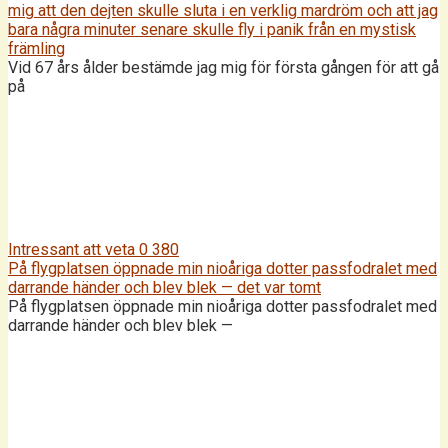
mig att den dejten skulle sluta i en verklig mardröm och att jag
bara några minuter senare skulle fly i panik från en mystisk
främling
Vid 67 års ålder bestämde jag mig för första gången för att gå
på
Intressant att veta
0
380
På flygplatsen öppnade min nioåriga dotter passfodralet med
darrande händer och blev blek — det var tomt
På flygplatsen öppnade min nioåriga dotter passfodralet med
darrande händer och blev blek —