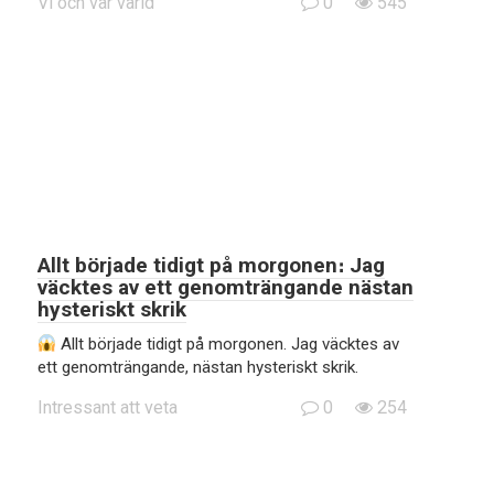
Vi och vår värld
0
545
Allt började tidigt på morgonen։ Jag
väcktes av ett genomträngande nästan
hysteriskt skrik
Allt började tidigt på morgonen. Jag väcktes av
ett genomträngande, nästan hysteriskt skrik.
Intressant att veta
0
254