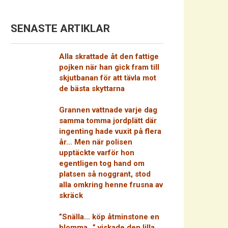
SENASTE ARTIKLAR
Alla skrattade åt den fattige
pojken när han gick fram till
skjutbanan för att tävla mot
de bästa skyttarna
Grannen vattnade varje dag
samma tomma jordplätt där
ingenting hade vuxit på flera
år… Men när polisen
upptäckte varför hon
egentligen tog hand om
platsen så noggrant, stod
alla omkring henne frusna av
skräck
”Snälla… köp åtminstone en
blomma…” viskade den lilla