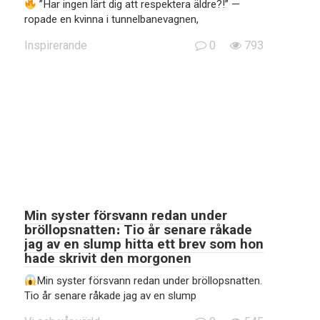
”Har ingen lärt dig att respektera äldre?!” —
ropade en kvinna i tunnelbanevagnen,
Inspirerande
0
793
Min syster försvann redan under
bröllopsnatten։ Tio år senare råkade
jag av en slump hitta ett brev som hon
hade skrivit den morgonen
Min syster försvann redan under bröllopsnatten.
Tio år senare råkade jag av en slump