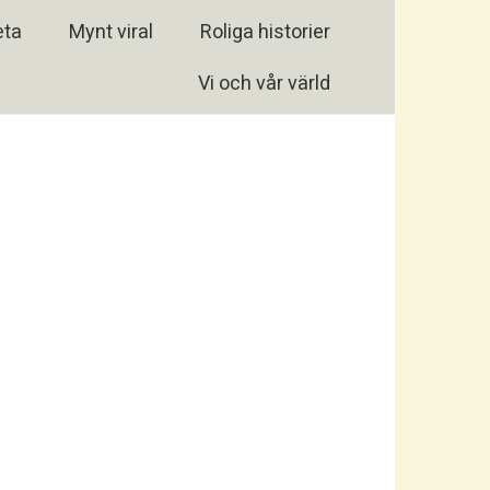
eta
Mynt viral
Roliga historier
Vi och vår värld