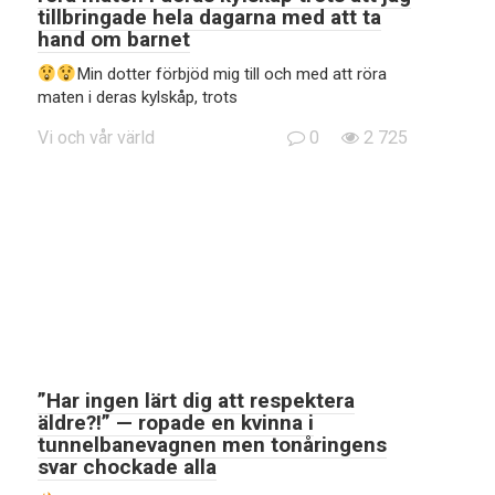
tillbringade hela dagarna med att ta
hand om barnet
Min dotter förbjöd mig till och med att röra
maten i deras kylskåp, trots
Vi och vår värld
0
2 725
”Har ingen lärt dig att respektera
äldre?!” — ropade en kvinna i
tunnelbanevagnen men tonåringens
svar chockade alla