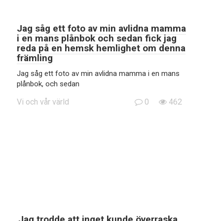
Jag såg ett foto av min avlidna mamma
i en mans plånbok och sedan fick jag
reda på en hemsk hemlighet om denna
främling
Jag såg ett foto av min avlidna mamma i en mans
plånbok, och sedan
Vi och vår värld
0
462
Jag trodde att inget kunde överraska