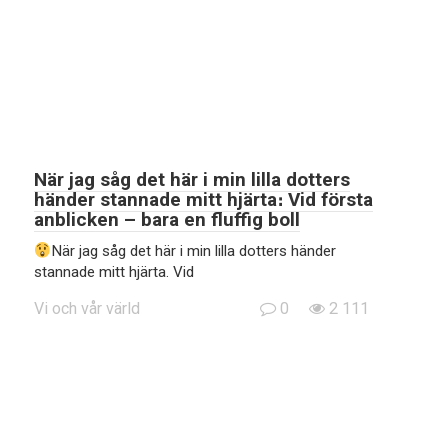
När jag såg det här i min lilla dotters
händer stannade mitt hjärta։ Vid första
anblicken – bara en fluffig boll
När jag såg det här i min lilla dotters händer
stannade mitt hjärta. Vid
Vi och vår värld
0
2 111