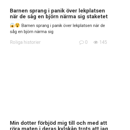
Barnen sprang i panik över lekplatsen
när de såg en björn närma sig staketet
Barnen sprang i panik över lekplatsen när de
såg en björn närma sig
Roliga historier
0
145
Min dotter förbjöd mig till och med att
röra maten i deras kylskåp trots att jag