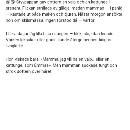
😵😨 Styvpappan gav dottern en valp och en kattunge i
present. Flickan strålade av glädje, medan mamman — i panik
— kastade ut både maken och djuren. Nästa morgon ansökte
hon om skilsmässa. Ingen förstod då — varför.
I flera dagar låg lilla Lisa i sängen — blek, slö, utan leende.
Varken leksaker eller godis kunde återge hennes tidigare
livsglädje.
Hon viskade bara: «Mamma, jag vill ha en valp… eller en
kattunge, som Emmas». Men mamman suckade tungt och
strök dottern över håret.