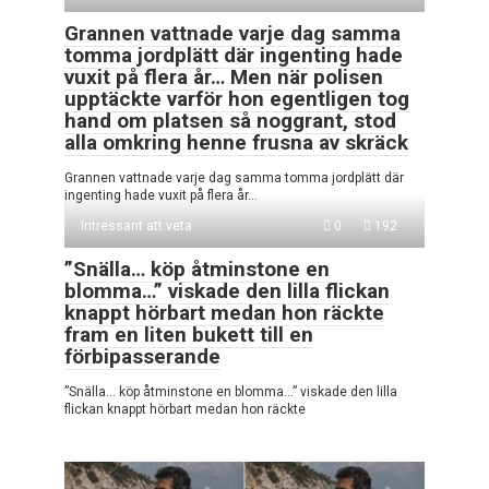
Grannen vattnade varje dag samma
tomma jordplätt där ingenting hade
vuxit på flera år… Men när polisen
upptäckte varför hon egentligen tog
hand om platsen så noggrant, stod
alla omkring henne frusna av skräck
Grannen vattnade varje dag samma tomma jordplätt där
ingenting hade vuxit på flera år…
Intressant att veta
0
192
”Snälla… köp åtminstone en
blomma…” viskade den lilla flickan
knappt hörbart medan hon räckte
fram en liten bukett till en
förbipasserande
”Snälla… köp åtminstone en blomma…” viskade den lilla
flickan knappt hörbart medan hon räckte