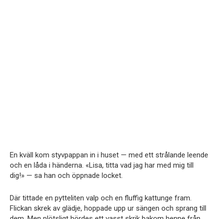
En kväll kom styvpappan in i huset — med ett strålande leende
och en låda i händerna. «Lisa, titta vad jag har med mig till
dig!» — sa han och öppnade locket.
Där tittade en pytteliten valp och en fluffig kattunge fram.
Flickan skrek av glädje, hoppade upp ur sängen och sprang till
dem. Men plötsligt hördes ett vasst skrik bakom henne från