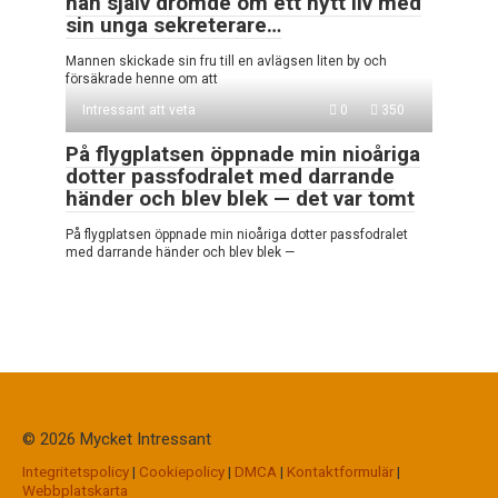
han själv drömde om ett nytt liv med
sin unga sekreterare…
Mannen skickade sin fru till en avlägsen liten by och
försäkrade henne om att
Intressant att veta
0
350
På flygplatsen öppnade min nioåriga
dotter passfodralet med darrande
händer och blev blek — det var tomt
På flygplatsen öppnade min nioåriga dotter passfodralet
med darrande händer och blev blek —
© 2026 Mycket Intressant
Integritetspolicy
|
Cookiepolicy
|
DMCA
|
Kontaktformulär
|
Webbplatskarta