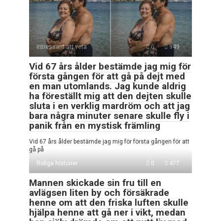
Intressant att veta
0
949
Vid 67 års ålder bestämde jag mig för
första gången för att gå på dejt med
en man utomlands. Jag kunde aldrig
ha föreställt mig att den dejten skulle
sluta i en verklig mardröm och att jag
bara några minuter senare skulle fly i
panik från en mystisk främling
Vid 67 års ålder bestämde jag mig för första gången för att
gå på
Roliga historier
0
477
Mannen skickade sin fru till en
avlägsen liten by och försäkrade
henne om att den friska luften skulle
hjälpa henne att gå ner i vikt, medan