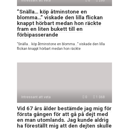
Intressant att veta
0
260
”Snälla… köp åtminstone en
blomma…” viskade den lilla flickan
knappt hörbart medan hon räckte
fram en liten bukett till en
förbipasserande
”Snälla… köp åtminstone en blomma…” viskade den lilla
flickan knappt hörbart medan hon räckte
Intressant att veta
0
1 068
Vid 67 års ålder bestämde jag mig för
första gången för att gå på dejt med
en man utomlands. Jag kunde aldrig
ha föreställt mig att den dejten skulle