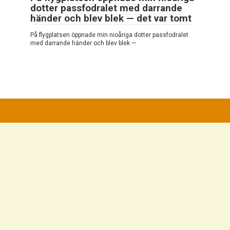
dotter passfodralet med darrande
händer och blev blek — det var tomt
På flygplatsen öppnade min nioåriga dotter passfodralet
med darrande händer och blev blek —
© 2026 Mycket Intressant
Integritetspolicy
|
Cookiepolicy
|
DMCA
|
Kontaktformulär
|
Webbplatskarta
Alla rättigheter reserverade. Hänvisning till vår webbplats är
obligatorisk vid citat. Hel eller partiell reproduktion av
webbplatsartiklarna är förbjuden utan direktlänk till
https://campersmag.com/. De som kommer att begå brott
mot upphovsrätten kommer att åtalas i enlighet med detta.