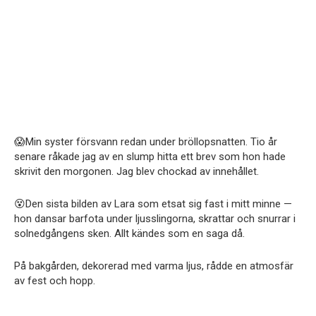
😱Min syster försvann redan under bröllopsnatten. Tio år
senare råkade jag av en slump hitta ett brev som hon hade
skrivit den morgonen. Jag blev chockad av innehållet.
😵Den sista bilden av Lara som etsat sig fast i mitt minne —
hon dansar barfota under ljusslingorna, skrattar och snurrar i
solnedgångens sken. Allt kändes som en saga då.
På bakgården, dekorerad med varma ljus, rådde en atmosfär
av fest och hopp.