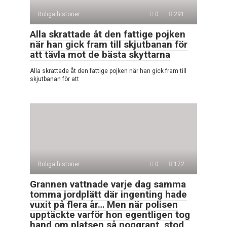
Roliga historier
0
291
Alla skrattade åt den fattige pojken
när han gick fram till skjutbanan för
att tävla mot de bästa skyttarna
Alla skrattade åt den fattige pojken när han gick fram till
skjutbanan för att
Roliga historier
0
172
Grannen vattnade varje dag samma
tomma jordplätt där ingenting hade
vuxit på flera år… Men när polisen
upptäckte varför hon egentligen tog
hand om platsen så noggrant, stod