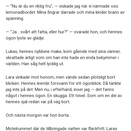
— ”Nu är du en riktig fru”, — viskade jag när vi närmade oss
lemonadbordet. Mina fingrar darrade och mina kinder brann av
spänning.
— ”Ja… svårt att fatta, eller hur?” — svarade hon, och hennes
ögon lyste av glädje.
Lukas, hennes nyblivne make, kom gående med sina vänner,
skrattade ärligt som om han inte hade en enda bekymmer i
världen. Han såg helt lycklig ut.
Lara vinkade mot honom, men vände sedan plötsligt bort
blicken. Hennes leende försvann för ett ögonblick. Då tänkte
jag inte på det. Men nu, i efterhand, inser jag — det fanns
något i hennes ögon. En skugga. Ett tvivel. Som om en del av
hennes själ redan var på väg bort.
Och nästa morgon var hon borta.
Motelrummet där de tillbringade natten var fläckfritt. Laras