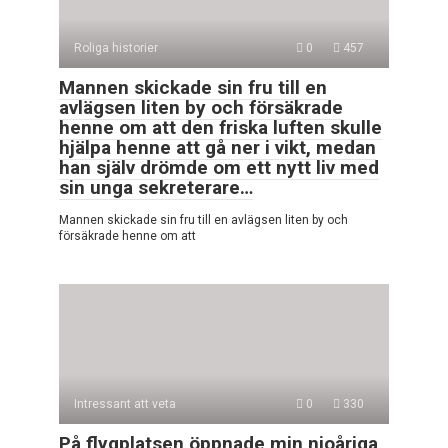
Roliga historier
0
457
Mannen skickade sin fru till en
avlägsen liten by och försäkrade
henne om att den friska luften skulle
hjälpa henne att gå ner i vikt, medan
han själv drömde om ett nytt liv med
sin unga sekreterare…
Mannen skickade sin fru till en avlägsen liten by och
försäkrade henne om att
Intressant att veta
0
330
På flygplatsen öppnade min nioåriga