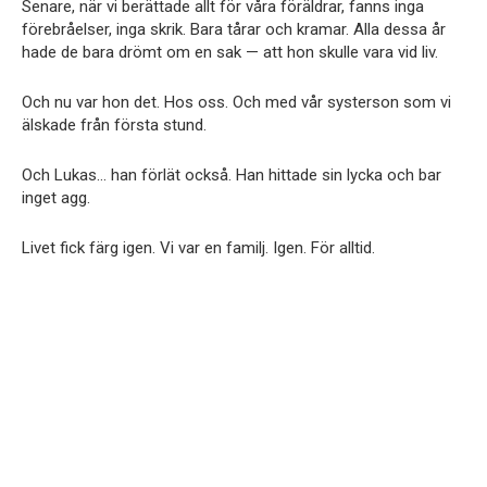
Senare, när vi berättade allt för våra föräldrar, fanns inga
förebråelser, inga skrik. Bara tårar och kramar. Alla dessa år
hade de bara drömt om en sak — att hon skulle vara vid liv.
Och nu var hon det. Hos oss. Och med vår systerson som vi
älskade från första stund.
Och Lukas… han förlät också. Han hittade sin lycka och bar
inget agg.
Livet fick färg igen. Vi var en familj. Igen. För alltid.