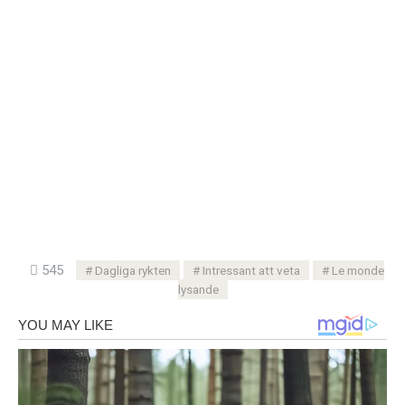
545
Dagliga rykten
Intressant att veta
Le monde
lysande