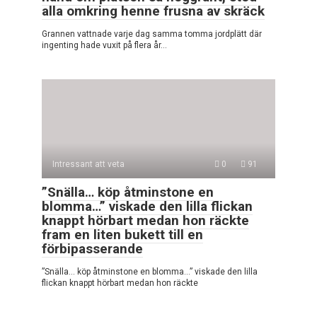
alla omkring henne frusna av skräck
Grannen vattnade varje dag samma tomma jordplätt där
ingenting hade vuxit på flera år…
Intressant att veta
0
91
”Snälla… köp åtminstone en
blomma…” viskade den lilla flickan
knappt hörbart medan hon räckte
fram en liten bukett till en
förbipasserande
”Snälla… köp åtminstone en blomma…” viskade den lilla
flickan knappt hörbart medan hon räckte