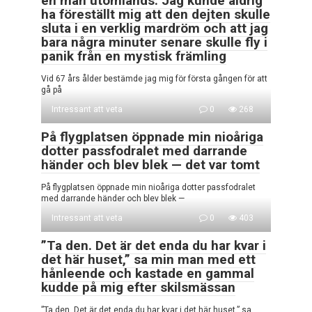
en man utomlands. Jag kunde aldrig
ha föreställt mig att den dejten skulle
sluta i en verklig mardröm och att jag
bara några minuter senare skulle fly i
panik från en mystisk främling
Vid 67 års ålder bestämde jag mig för första gången för att
gå på
Intressant att veta
0
268
På flygplatsen öppnade min nioåriga
dotter passfodralet med darrande
händer och blev blek — det var tomt
På flygplatsen öppnade min nioåriga dotter passfodralet
med darrande händer och blev blek —
Intressant att veta
0
403
”Ta den. Det är det enda du har kvar i
det här huset,” sa min man med ett
hånleende och kastade en gammal
kudde på mig efter skilsmässan
”Ta den. Det är det enda du har kvar i det här huset,” sa