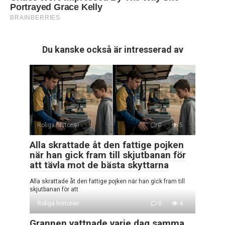
Du kanske också är intresserad av
Roliga historier
0
5
Alla skrattade åt den fattige pojken
när han gick fram till skjutbanan för
att tävla mot de bästa skyttarna
Alla skrattade åt den fattige pojken när han gick fram till
skjutbanan för att
Roliga historier
0
4
Grannen vattnade varje dag samma