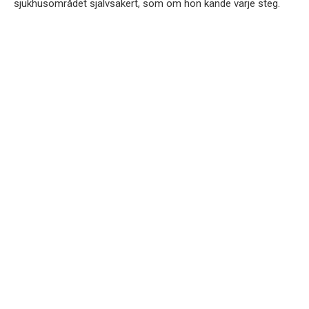
sjukhusområdet självsäkert, som om hon kände varje steg.