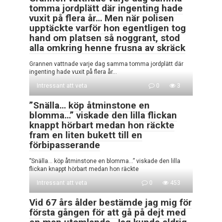
tomma jordplätt där ingenting hade
vuxit på flera år… Men när polisen
upptäckte varför hon egentligen tog
hand om platsen så noggrant, stod
alla omkring henne frusna av skräck
Grannen vattnade varje dag samma tomma jordplätt där
ingenting hade vuxit på flera år…
Intressant att veta
0
3
”Snälla… köp åtminstone en
blomma…” viskade den lilla flickan
knappt hörbart medan hon räckte
fram en liten bukett till en
förbipasserande
”Snälla… köp åtminstone en blomma…” viskade den lilla
flickan knappt hörbart medan hon räckte
Intressant att veta
0
453
Vid 67 års ålder bestämde jag mig för
första gången för att gå på dejt med