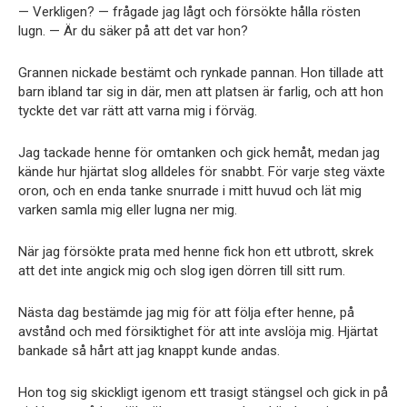
— Verkligen? — frågade jag lågt och försökte hålla rösten
lugn. — Är du säker på att det var hon?
Grannen nickade bestämt och rynkade pannan. Hon tillade att
barn ibland tar sig in där, men att platsen är farlig, och att hon
tyckte det var rätt att varna mig i förväg.
Jag tackade henne för omtanken och gick hemåt, medan jag
kände hur hjärtat slog alldeles för snabbt. För varje steg växte
oron, och en enda tanke snurrade i mitt huvud och lät mig
varken samla mig eller lugna ner mig.
När jag försökte prata med henne fick hon ett utbrott, skrek
att det inte angick mig och slog igen dörren till sitt rum.
Nästa dag bestämde jag mig för att följa efter henne, på
avstånd och med försiktighet för att inte avslöja mig. Hjärtat
bankade så hårt att jag knappt kunde andas.
Hon tog sig skickligt igenom ett trasigt stängsel och gick in på