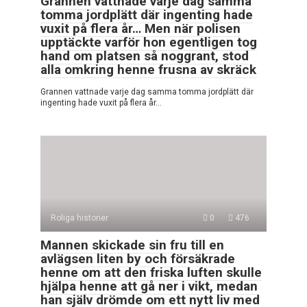
Grannen vattnade varje dag samma
tomma jordplätt där ingenting hade
vuxit på flera år… Men när polisen
upptäckte varför hon egentligen tog
hand om platsen så noggrant, stod
alla omkring henne frusna av skräck
Grannen vattnade varje dag samma tomma jordplätt där
ingenting hade vuxit på flera år…
Roliga historier
0
476
Mannen skickade sin fru till en
avlägsen liten by och försäkrade
henne om att den friska luften skulle
hjälpa henne att gå ner i vikt, medan
han själv drömde om ett nytt liv med