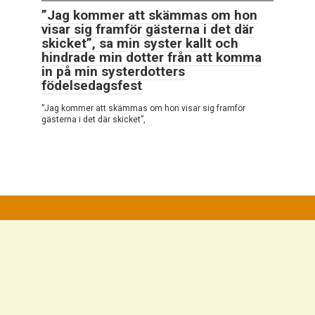
”Jag kommer att skämmas om hon
visar sig framför gästerna i det där
skicket”, sa min syster kallt och
hindrade min dotter från att komma
in på min systerdotters
födelsedagsfest
”Jag kommer att skämmas om hon visar sig framför
gästerna i det där skicket”,
© 2026 Mycket Intressant
Integritetspolicy
|
Cookiepolicy
|
DMCA
|
Kontaktformulär
|
Webbplatskarta
Alla rättigheter reserverade. Hänvisning till vår webbplats är
obligatorisk vid citat. Hel eller partiell reproduktion av
webbplatsartiklarna är förbjuden utan direktlänk till