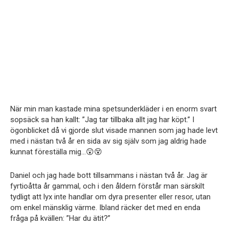
När min man kastade mina spetsunderkläder i en enorm svart
sopsäck sa han kallt: ”Jag tar tillbaka allt jag har köpt.” I
ögonblicket då vi gjorde slut visade mannen som jag hade levt
med i nästan två år en sida av sig själv som jag aldrig hade
kunnat föreställa mig…😲😵
Daniel och jag hade bott tillsammans i nästan två år. Jag är
fyrtioåtta år gammal, och i den åldern förstår man särskilt
tydligt att lyx inte handlar om dyra presenter eller resor, utan
om enkel mänsklig värme. Ibland räcker det med en enda
fråga på kvällen: ”Har du ätit?”