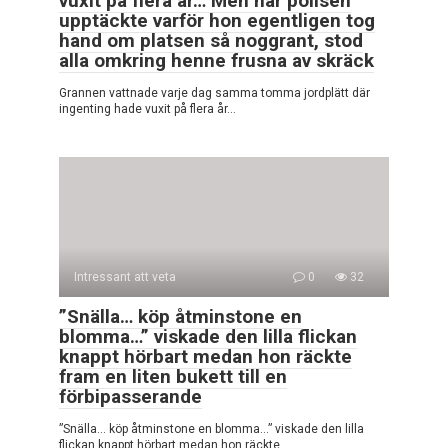
vuxit på flera år… Men när polisen
upptäckte varför hon egentligen tog
hand om platsen så noggrant, stod
alla omkring henne frusna av skräck
Grannen vattnade varje dag samma tomma jordplätt där
ingenting hade vuxit på flera år…
Intressant att veta
0
32
”Snälla… köp åtminstone en
blomma…” viskade den lilla flickan
knappt hörbart medan hon räckte
fram en liten bukett till en
förbipasserande
”Snälla… köp åtminstone en blomma…” viskade den lilla
flickan knappt hörbart medan hon räckte