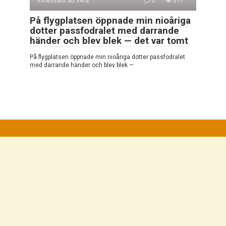
Intressant att veta
0
317
På flygplatsen öppnade min nioåriga
dotter passfodralet med darrande
händer och blev blek — det var tomt
På flygplatsen öppnade min nioåriga dotter passfodralet
med darrande händer och blev blek —
© 2026 Mycket Intressant
Integritetspolicy
|
Cookiepolicy
|
DMCA
|
Kontaktformulär
|
Webbplatskarta
Alla rättigheter reserverade. Hänvisning till vår webbplats är
obligatorisk vid citat. Hel eller partiell reproduktion av
webbplatsartiklarna är förbjuden utan direktlänk till
https://campersmag.com/. De som kommer att begå brott
mot upphovsrätten kommer att åtalas i enlighet med detta.