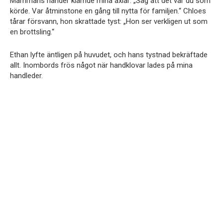
Mammans händer klämde mina axlar: „Säg att det var du som
körde. Var åtminstone en gång till nytta för familjen.“ Chloes
tårar försvann, hon skrattade tyst: „Hon ser verkligen ut som
en brottsling.“
Ethan lyfte äntligen på huvudet, och hans tystnad bekräftade
allt. Inombords frös något när handklovar lades på mina
handleder.