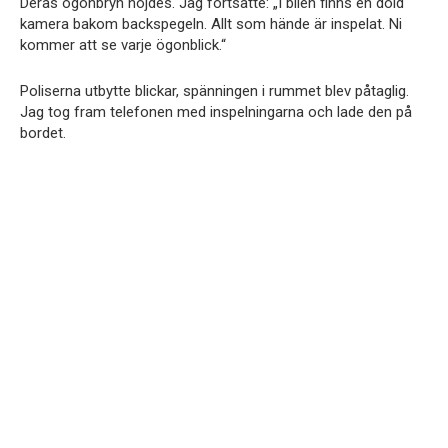
Deras ögonbryn höjdes. Jag fortsatte: „I bilen finns en dold
kamera bakom backspegeln. Allt som hände är inspelat. Ni
kommer att se varje ögonblick.“
Poliserna utbytte blickar, spänningen i rummet blev påtaglig.
Jag tog fram telefonen med inspelningarna och lade den på
bordet.