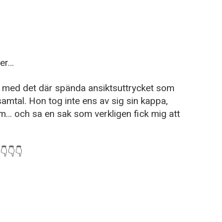
mer…
a med det där spända ansiktsuttrycket som
amtal. Hon tog inte ens av sig sin kappa,
em… och sa en sak som verkligen fick mig att
👇👇👇