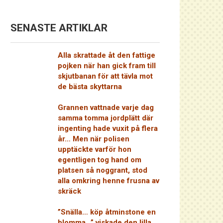
SENASTE ARTIKLAR
Alla skrattade åt den fattige
pojken när han gick fram till
skjutbanan för att tävla mot
de bästa skyttarna
Grannen vattnade varje dag
samma tomma jordplätt där
ingenting hade vuxit på flera
år… Men när polisen
upptäckte varför hon
egentligen tog hand om
platsen så noggrant, stod
alla omkring henne frusna av
skräck
”Snälla… köp åtminstone en
blomma…” viskade den lilla