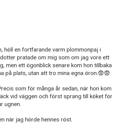
n, höll en fortfarande varm plommonpaj i
 dotter pratade om mig som om jag vore ett
g, men ett ögonblick senare kom hon tillbaka
a på plats, utan att tro mina egna öron.😨😨
 Precis som för många år sedan, när hon kom
ck vid väggen och först sprang till köket för
ur ugnen.
en när jag hörde hennes röst.