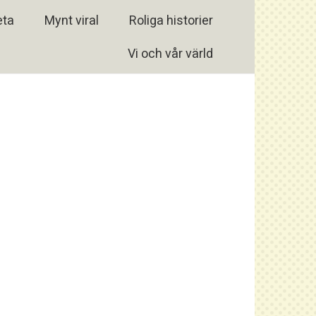
eta
Mynt viral
Roliga historier
Vi och vår värld