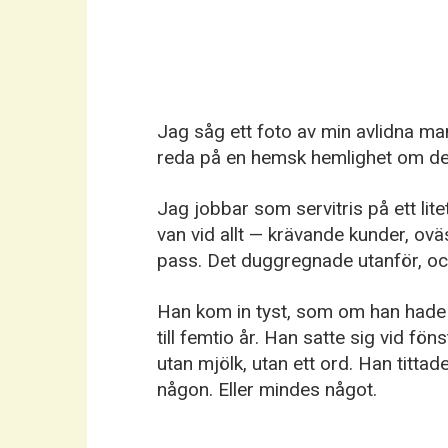
Jag såg ett foto av min avlidna m
reda på en hemsk hemlighet om de
Jag jobbar som servitris på ett lite
van vid allt — krävande kunder, oväs
pass. Det duggregnade utanför, oc
Han kom in tyst, som om han hade l
till femtio år. Han satte sig vid fö
utan mjölk, utan ett ord. Han titt
någon. Eller mindes något.