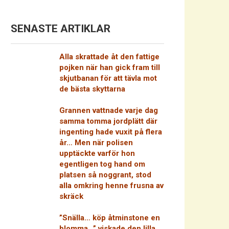
SENASTE ARTIKLAR
Alla skrattade åt den fattige
pojken när han gick fram till
skjutbanan för att tävla mot
de bästa skyttarna
Grannen vattnade varje dag
samma tomma jordplätt där
ingenting hade vuxit på flera
år… Men när polisen
upptäckte varför hon
egentligen tog hand om
platsen så noggrant, stod
alla omkring henne frusna av
skräck
”Snälla… köp åtminstone en
blomma…” viskade den lilla