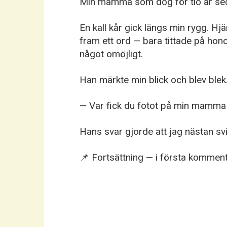
Min mamma som dog för tio år se
En kall kår gick längs min rygg. Hjä
fram ett ord — bara tittade på hon
något omöjligt.
Han märkte min blick och blev blek
— Var fick du fotot på min mamma 
Hans svar gjorde att jag nästan s
📌 Fortsättning — i första kommen