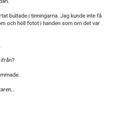
dan.
rtat bultade i tinningarna. Jag kunde inte få
om och höll fotot i handen som om det var
.
ifrån?
vimmade.
taren…