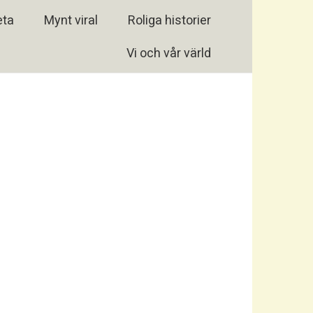
eta
Mynt viral
Roliga historier
Vi och vår värld