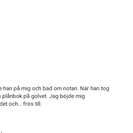
ade han på mig och bad om notan. När han tog
s plånbok på golvet. Jag böjde mig
et och… frös till.