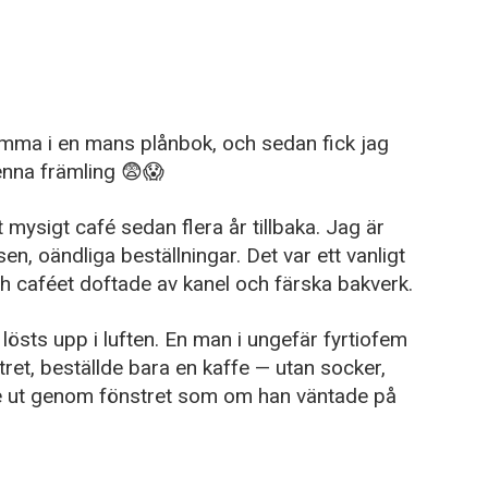
amma i en mans plånbok, och sedan fick jag
nna främling 😨😱
t mysigt café sedan flera år tillbaka. Jag är
en, oändliga beställningar. Det var ett vanligt
h caféet doftade av kanel och färska bakverk.
östs upp i luften. En man i ungefär fyrtiofem
nstret, beställde bara en kaffe — utan socker,
ade ut genom fönstret som om han väntade på