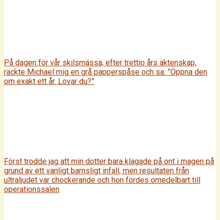
På dagen för vår skilsmässa, efter trettio års äktenskap,
räckte Michael mig en grå papperspåse och sa: ”Öppna den
om exakt ett år. Lovar du?”
Först trodde jag att min dotter bara klagade på ont i magen på
grund av ett vanligt barnsligt infall, men resultaten från
ultraljudet var chockerande och hon fördes omedelbart till
operationssalen