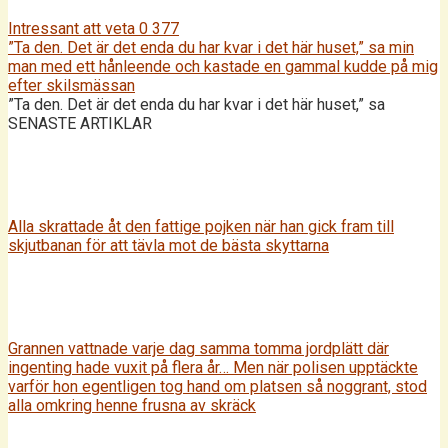
Intressant att veta
0
377
”Ta den. Det är det enda du har kvar i det här huset,” sa min
man med ett hånleende och kastade en gammal kudde på mig
efter skilsmässan
”Ta den. Det är det enda du har kvar i det här huset,” sa
SENASTE ARTIKLAR
Alla skrattade åt den fattige pojken när han gick fram till
skjutbanan för att tävla mot de bästa skyttarna
Grannen vattnade varje dag samma tomma jordplätt där
ingenting hade vuxit på flera år… Men när polisen upptäckte
varför hon egentligen tog hand om platsen så noggrant, stod
alla omkring henne frusna av skräck