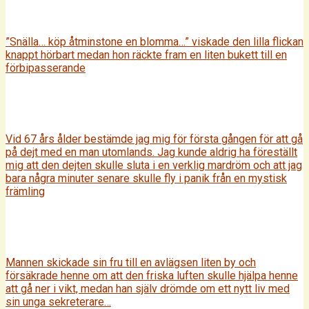
”Snälla… köp åtminstone en blomma…” viskade den lilla flickan
knappt hörbart medan hon räckte fram en liten bukett till en
förbipasserande
Vid 67 års ålder bestämde jag mig för första gången för att gå
på dejt med en man utomlands. Jag kunde aldrig ha föreställt
mig att den dejten skulle sluta i en verklig mardröm och att jag
bara några minuter senare skulle fly i panik från en mystisk
främling
Mannen skickade sin fru till en avlägsen liten by och
försäkrade henne om att den friska luften skulle hjälpa henne
att gå ner i vikt, medan han själv drömde om ett nytt liv med
sin unga sekreterare…