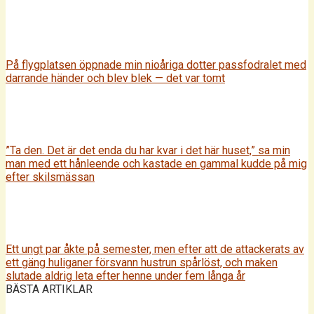
På flygplatsen öppnade min nioåriga dotter passfodralet med
darrande händer och blev blek — det var tomt
”Ta den. Det är det enda du har kvar i det här huset,” sa min
man med ett hånleende och kastade en gammal kudde på mig
efter skilsmässan
Ett ungt par åkte på semester, men efter att de attackerats av
ett gäng huliganer försvann hustrun spårlöst, och maken
slutade aldrig leta efter henne under fem långa år
BÄSTA ARTIKLAR