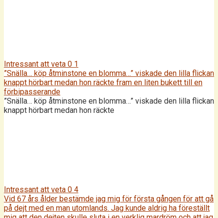
Intressant att veta
0
1
”Snälla… köp åtminstone en blomma…” viskade den lilla flickan
knappt hörbart medan hon räckte fram en liten bukett till en
förbipasserande
”Snälla… köp åtminstone en blomma…” viskade den lilla flickan
knappt hörbart medan hon räckte
Intressant att veta
0
4
Vid 67 års ålder bestämde jag mig för första gången för att gå
på dejt med en man utomlands. Jag kunde aldrig ha föreställt
mig att den dejten skulle sluta i en verklig mardröm och att jag