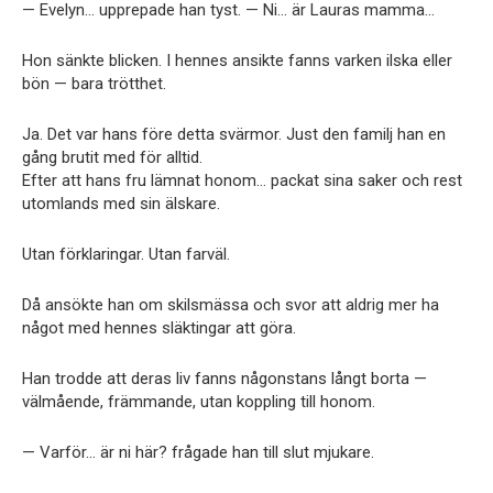
— Evelyn… upprepade han tyst. — Ni… är Lauras mamma…
Hon sänkte blicken. I hennes ansikte fanns varken ilska eller
bön — bara trötthet.
Ja. Det var hans före detta svärmor. Just den familj han en
gång brutit med för alltid.
Efter att hans fru lämnat honom… packat sina saker och rest
utomlands med sin älskare.
Utan förklaringar. Utan farväl.
Då ansökte han om skilsmässa och svor att aldrig mer ha
något med hennes släktingar att göra.
Han trodde att deras liv fanns någonstans långt borta —
välmående, främmande, utan koppling till honom.
— Varför… är ni här? frågade han till slut mjukare.