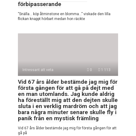
förbipasserande
”Snälla… köp åtminstone en blomma…” viskade den lilla
flickan knappt hörbart medan hon räckte
Intressant att veta
0
1 113
Vid 67 års ålder bestämde jag mig för
första gången för att gå på dejt med
en man utomlands. Jag kunde aldrig
ha föreställt mig att den dejten skulle
sluta i en verklig mardröm och att jag
bara några minuter senare skulle fly i
panik från en mystisk främling
Vid 67 års ålder bestämde jag mig för första gången för att
gå på