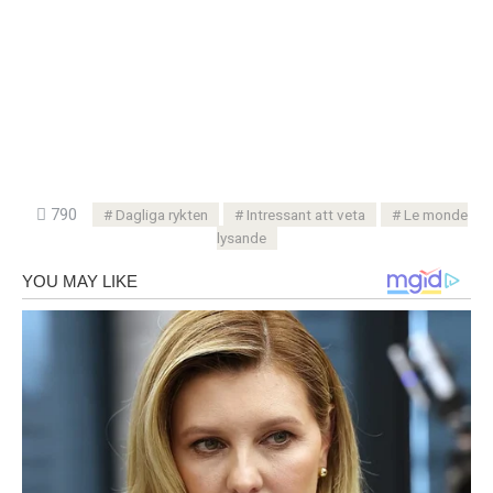
790
Dagliga rykten
Intressant att veta
Le monde
lysande