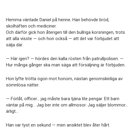
Hemma väntade Daniel på henne. Han behövde bröd,
skolhäften och mediciner.
Och därför gick hon återigen till den bullriga korsningen, trots
att alla visste — och hon också — att det var förbjudet att
sälja där.
— Här igen? — hördes den kalla rösten från patrullpolisen. —
Hur många gånger ska man säga att försäljning är förbjuden.
Hon lyfte trötta ögon mot honom, nästan genomskinliga av
sömnlösa nätter.
— Förlåt, officer… jag måste bara tjäna lite pengar. Ett barn
väntar på mig… Jag ber inte om allmosor. Jag säljer blommor…
ärligt…
Han var tyst en sekund — men ansiktet blev åter hårt.