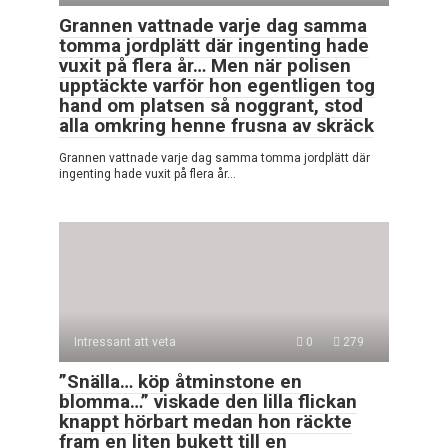
Grannen vattnade varje dag samma
tomma jordplätt där ingenting hade
vuxit på flera år… Men när polisen
upptäckte varför hon egentligen tog
hand om platsen så noggrant, stod
alla omkring henne frusna av skräck
Grannen vattnade varje dag samma tomma jordplätt där
ingenting hade vuxit på flera år…
Intressant att veta
0
279
”Snälla… köp åtminstone en
blomma…” viskade den lilla flickan
knappt hörbart medan hon räckte
fram en liten bukett till en