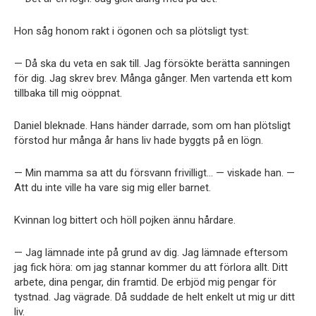
Hon såg honom rakt i ögonen och sa plötsligt tyst:
— Då ska du veta en sak till. Jag försökte berätta sanningen
för dig. Jag skrev brev. Många gånger. Men vartenda ett kom
tillbaka till mig oöppnat.
Daniel bleknade. Hans händer darrade, som om han plötsligt
förstod hur många år hans liv hade byggts på en lögn.
— Min mamma sa att du försvann frivilligt… — viskade han. —
Att du inte ville ha vare sig mig eller barnet.
Kvinnan log bittert och höll pojken ännu hårdare.
— Jag lämnade inte på grund av dig. Jag lämnade eftersom
jag fick höra: om jag stannar kommer du att förlora allt. Ditt
arbete, dina pengar, din framtid. De erbjöd mig pengar för
tystnad. Jag vägrade. Då suddade de helt enkelt ut mig ur ditt
liv.