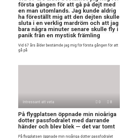
första gången för att gå på dejt med
en man utomlands. Jag kunde aldrig
ha föreställt mig att den dejten skulle
sluta i en verklig mardröm och att jag
bara några minuter senare skulle fly i
panik från en mystisk främling
Vid 67 års ålder bestämde jag mig för första gången för att
gå på
Intressant att veta
0
8
På flygplatsen öppnade min nioåriga
dotter passfodralet med darrande
händer och blev blek — det var tomt
På flygplatsen öppnade min nioåriga dotter passfodralet