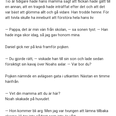
Tio år tidigare hade hans mamma sagt att flickan hade gått till
en annan, att en tragedi hade inträffat efter det och att det
var bäst att glömma allt och gå vidare. Han trodde henne. För
att tvivla skulle ha inneburit att förstöra hela hans liv.
— Pappa, det är min vän från skolan, — sa sonen tyst. — Han
hade inga skor idag, så jag gav honom mina.
Daniel gick ner på knä framför pojken.
— Du gjorde rätt, — viskade han till sin son och lade sedan
försiktigt sin kavaj över Noahs axlar. — Var bor du?
Pojken nämnde en avlägsen gata i utkanten. Nästan en timme
härifrån.
— Vet din mamma att du är här?
Noah skakade på huvudet.
— Hon kommer bli arg. Men jag var tvungen att lämna tillbaka