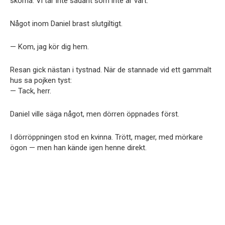
skorna. Vi tar inte sådant som inte är vårt.
Något inom Daniel brast slutgiltigt.
— Kom, jag kör dig hem.
Resan gick nästan i tystnad. När de stannade vid ett gammalt
hus sa pojken tyst:
— Tack, herr.
Daniel ville säga något, men dörren öppnades först.
I dörröppningen stod en kvinna. Trött, mager, med mörkare
ögon — men han kände igen henne direkt.