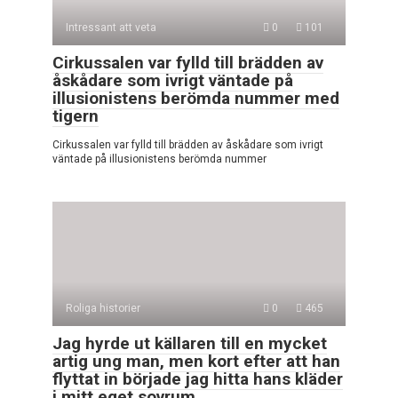
Intressant att veta
0
101
Cirkussalen var fylld till brädden av
åskådare som ivrigt väntade på
illusionistens berömda nummer med
tigern
Cirkussalen var fylld till brädden av åskådare som ivrigt
väntade på illusionistens berömda nummer
Roliga historier
0
465
Jag hyrde ut källaren till en mycket
artig ung man, men kort efter att han
flyttat in började jag hitta hans kläder
i mitt eget sovrum