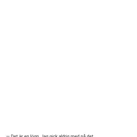
— Det är en lögn. Jag gick aldrig med på det.