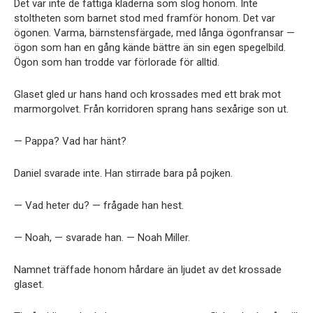
Det var inte de fattiga kläderna som slog honom. Inte
stoltheten som barnet stod med framför honom. Det var
ögonen. Varma, bärnstensfärgade, med långa ögonfransar —
ögon som han en gång kände bättre än sin egen spegelbild.
Ögon som han trodde var förlorade för alltid.
Glaset gled ur hans hand och krossades med ett brak mot
marmorgolvet. Från korridoren sprang hans sexårige son ut.
— Pappa? Vad har hänt?
Daniel svarade inte. Han stirrade bara på pojken.
— Vad heter du? — frågade han hest.
— Noah, — svarade han. — Noah Miller.
Namnet träffade honom hårdare än ljudet av det krossade
glaset.