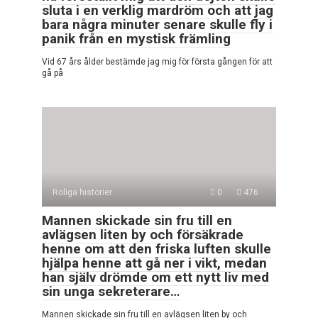
sluta i en verklig mardröm och att jag
bara några minuter senare skulle fly i
panik från en mystisk främling
Vid 67 års ålder bestämde jag mig för första gången för att
gå på
Roliga historier
0
476
Mannen skickade sin fru till en
avlägsen liten by och försäkrade
henne om att den friska luften skulle
hjälpa henne att gå ner i vikt, medan
han själv drömde om ett nytt liv med
sin unga sekreterare…
Mannen skickade sin fru till en avlägsen liten by och