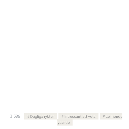
586
Dagliga rykten
Intressant att veta
Le monde
lysande