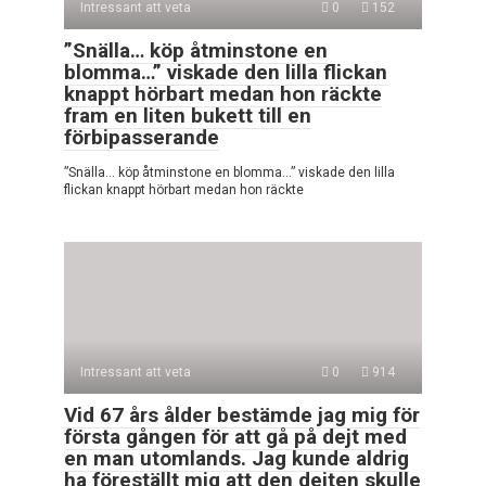
Intressant att veta
0
152
”Snälla… köp åtminstone en
blomma…” viskade den lilla flickan
knappt hörbart medan hon räckte
fram en liten bukett till en
förbipasserande
”Snälla… köp åtminstone en blomma…” viskade den lilla
flickan knappt hörbart medan hon räckte
Intressant att veta
0
914
Vid 67 års ålder bestämde jag mig för
första gången för att gå på dejt med
en man utomlands. Jag kunde aldrig
ha föreställt mig att den dejten skulle