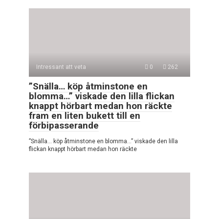
Intressant att veta
0
262
”Snälla… köp åtminstone en
blomma…” viskade den lilla flickan
knappt hörbart medan hon räckte
fram en liten bukett till en
förbipasserande
”Snälla… köp åtminstone en blomma…” viskade den lilla
flickan knappt hörbart medan hon räckte