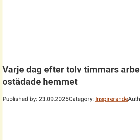
Varje dag efter tolv timmars arb
ostädade hemmet
Published by:
23.09.2025
Category:
Inspirerande
Auth