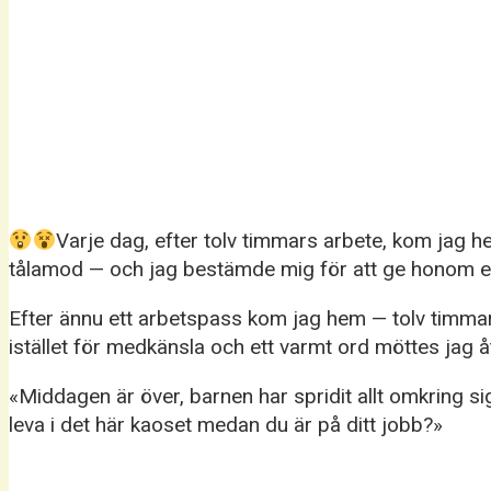
Varje dag, efter tolv timmars arbete, kom jag h
tålamod — och jag bestämde mig för att ge honom en
Efter ännu ett arbetspass kom jag hem — tolv timmar
istället för medkänsla och ett varmt ord möttes jag å
«Middagen är över, barnen har spridit allt omkring si
leva i det här kaoset medan du är på ditt jobb?»