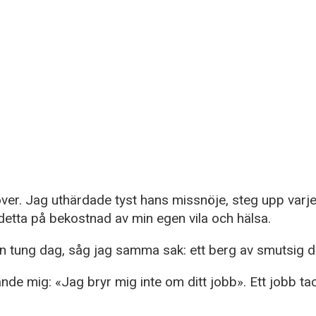
ver. Jag uthärdade tyst hans missnöje, steg upp varj
 detta på bekostnad av min egen vila och hälsa.
 tung dag, såg jag samma sak: ett berg av smutsig disk
e mig: «Jag bryr mig inte om ditt jobb». Ett jobb tack 