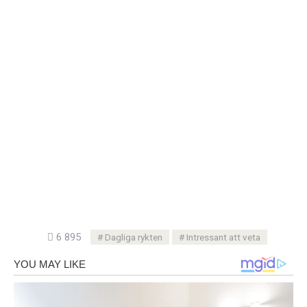
6 895
Dagliga rykten
Intressant att veta