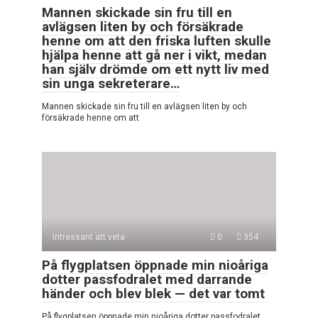
Mannen skickade sin fru till en
avlägsen liten by och försäkrade
henne om att den friska luften skulle
hjälpa henne att gå ner i vikt, medan
han själv drömde om ett nytt liv med
sin unga sekreterare…
Mannen skickade sin fru till en avlägsen liten by och
försäkrade henne om att
Intressant att veta
0
354
På flygplatsen öppnade min nioåriga
dotter passfodralet med darrande
händer och blev blek — det var tomt
På flygplatsen öppnade min nioåriga dotter passfodralet