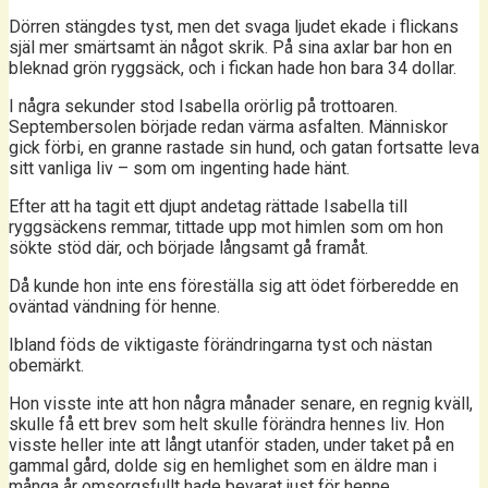
Dörren stängdes tyst, men det svaga ljudet ekade i flickans
själ mer smärtsamt än något skrik. På sina axlar bar hon en
bleknad grön ryggsäck, och i fickan hade hon bara 34 dollar.
I några sekunder stod Isabella orörlig på trottoaren.
Septembersolen började redan värma asfalten. Människor
gick förbi, en granne rastade sin hund, och gatan fortsatte leva
sitt vanliga liv – som om ingenting hade hänt.
Efter att ha tagit ett djupt andetag rättade Isabella till
ryggsäckens remmar, tittade upp mot himlen som om hon
sökte stöd där, och började långsamt gå framåt.
Då kunde hon inte ens föreställa sig att ödet förberedde en
oväntad vändning för henne.
Ibland föds de viktigaste förändringarna tyst och nästan
obemärkt.
Hon visste inte att hon några månader senare, en regnig kväll,
skulle få ett brev som helt skulle förändra hennes liv. Hon
visste heller inte att långt utanför staden, under taket på en
gammal gård, dolde sig en hemlighet som en äldre man i
många år omsorgsfullt hade bevarat just för henne.