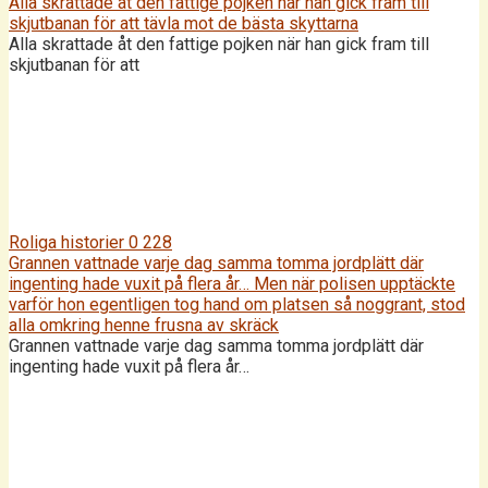
Alla skrattade åt den fattige pojken när han gick fram till
skjutbanan för att tävla mot de bästa skyttarna
Alla skrattade åt den fattige pojken när han gick fram till
skjutbanan för att
Roliga historier
0
228
Grannen vattnade varje dag samma tomma jordplätt där
ingenting hade vuxit på flera år… Men när polisen upptäckte
varför hon egentligen tog hand om platsen så noggrant, stod
alla omkring henne frusna av skräck
Grannen vattnade varje dag samma tomma jordplätt där
ingenting hade vuxit på flera år…