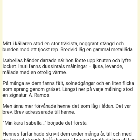
Mitt i källaren stod en stor träkista, noggrant stängd och
bunden med ett tjockt rep. Bredvid låg en gammal metallåda.
Isabellas händer darrade när hon löste upp knuten och lyfte
locket. Inuti fanns dussintals målningar – ljusa, levande,
målade med en otrolig värme.
På många av dem fanns fält, solnedgångar och en liten flicka
som sprang genom gräset. Längst ner på varje målning stod
en signatur: A. Ramos.
Men ännu mer förvånade henne det som låg i lådan. Det var
brev. Brev adresserade till henne.
”Min kära Isabella…” började det första.
Hennes farfar hade skrivit dem under många år, till och med
när han inte kunde träffa henne. I breven berättade han att han