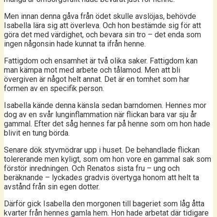
Men innan denna gåva från ödet skulle avslöjas, behövde
Isabella lära sig att överleva. Och hon bestämde sig för att
göra det med värdighet, och bevara sin tro – det enda som
ingen någonsin hade kunnat ta ifrån henne.
Fattigdom och ensamhet är två olika saker. Fattigdom kan
man kämpa mot med arbete och tålamod. Men att bli
övergiven är något helt annat. Det är en tomhet som har
formen av en specifik person.
Isabella kände denna känsla sedan barndomen. Hennes mor
dog av en svår lunginflammation när flickan bara var sju år
gammal. Efter det såg hennes far på henne som om hon hade
blivit en tung börda.
Senare dök styvmödrar upp i huset. De behandlade flickan
tolererande men kyligt, som om hon vore en gammal sak som
förstör inredningen. Och Renatos sista fru – ung och
beräknande – lyckades gradvis övertyga honom att helt ta
avstånd från sin egen dotter.
Därför gick Isabella den morgonen till bageriet som låg åtta
kvarter från hennes gamla hem. Hon hade arbetat där tidigare