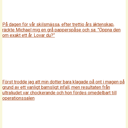
På dagen för vår skilsmässa, efter trettio års äktenskap,
räckte Michael mig en grå papperspåse och sa: ”Öppna den
om exakt ett år. Lovar du?”
Först trodde jag att min dotter bara klagade på ont i magen på
grund av ett vanligt barnsligt infall, men resultaten från
ultraljudet var chockerande och hon fördes omedelbart till
operationssalen