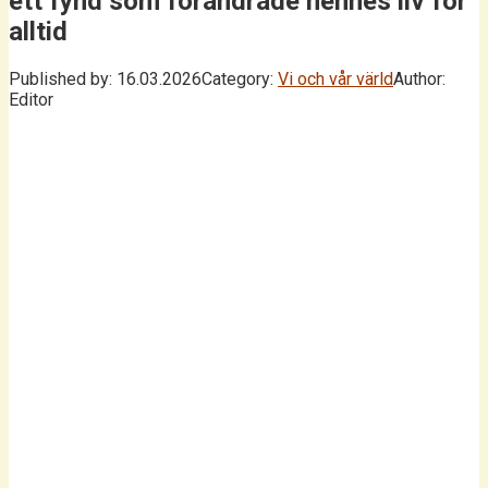
ett fynd som förändrade hennes liv för
alltid
Published by:
16.03.2026
Category:
Vi och vår värld
Author:
Editor