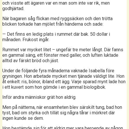
och visste att ägaren var en man som inte var rik, men
godhjärtad.
När bagaren såg flickan med ryggsäcken och den trötta
blicken torkade han mjölet från händerna och sade:
— Det finns en ledig plats i rummet där bak. 50 dollar i
månaden. Frukost ingår.
Rummet var mycket litet – ungefär tre meter långt. Där fanns
en gammal säng, ett fönster med galler, och luften luktade
alltid av färskt bröd och jäst.
Under de följande fyra månaderna vaknade Isabella före
gryningen. Hon arbetade mycket men tjänade väldigt lite. Hon
åt enkelt: ris, bönor, ibland ett ägg. Varje sparad mynt lade hon
i ett kuvert som hon gömde i en gammal biologibok.
Inför andra människor grät hon aldrig.
Men på nätterna, när ensamheten blev särskilt tung, bad hon
tyst, bad om styrka och tillät sig några tårar i mörkret där
ingen kunde se dem.
Hon bestämde sig för att aldrig mer vara beroende av någon.