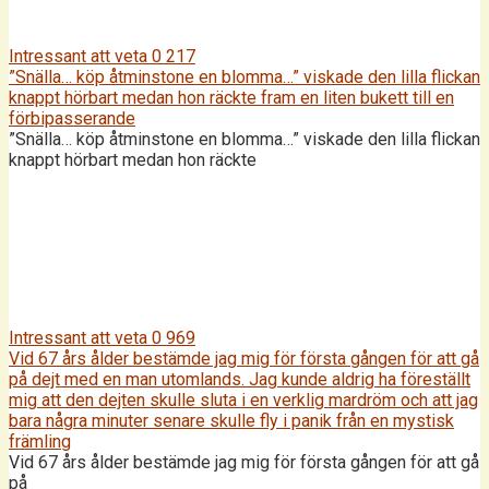
Intressant att veta
0
217
”Snälla… köp åtminstone en blomma…” viskade den lilla flickan
knappt hörbart medan hon räckte fram en liten bukett till en
förbipasserande
”Snälla… köp åtminstone en blomma…” viskade den lilla flickan
knappt hörbart medan hon räckte
Intressant att veta
0
969
Vid 67 års ålder bestämde jag mig för första gången för att gå
på dejt med en man utomlands. Jag kunde aldrig ha föreställt
mig att den dejten skulle sluta i en verklig mardröm och att jag
bara några minuter senare skulle fly i panik från en mystisk
främling
Vid 67 års ålder bestämde jag mig för första gången för att gå
på