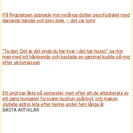
På flygplatsen öppnade min nioåriga dotter passfodralet med
darrande händer och blev blek — det var tomt
”Ta den. Det är det enda du har kvar i det här huset,” sa min
man med ett hånleende och kastade en gammal kudde på mig
efter skilsmässan
Ett ungt par åkte på semester, men efter att de attackerats av
ett gäng huliganer försvann hustrun spårlöst, och maken
slutade aldrig leta efter henne under fem långa år
BÄSTA ARTIKLAR