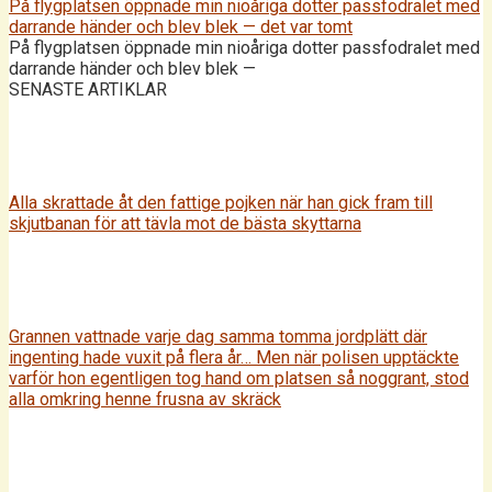
På flygplatsen öppnade min nioåriga dotter passfodralet med
darrande händer och blev blek — det var tomt
På flygplatsen öppnade min nioåriga dotter passfodralet med
darrande händer och blev blek —
SENASTE ARTIKLAR
Alla skrattade åt den fattige pojken när han gick fram till
skjutbanan för att tävla mot de bästa skyttarna
Grannen vattnade varje dag samma tomma jordplätt där
ingenting hade vuxit på flera år… Men när polisen upptäckte
varför hon egentligen tog hand om platsen så noggrant, stod
alla omkring henne frusna av skräck