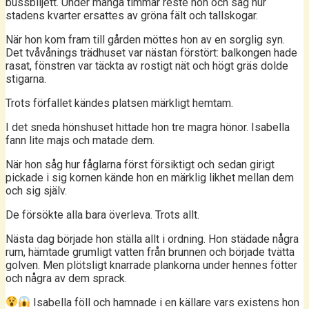
bussbiljett. Under många timmar reste hon och såg hur
stadens kvarter ersattes av gröna fält och tallskogar.
När hon kom fram till gården möttes hon av en sorglig syn.
Det tvåvånings trädhuset var nästan förstört: balkongen hade
rasat, fönstren var täckta av rostigt nät och högt gräs dolde
stigarna.
Trots förfallet kändes platsen märkligt hemtam.
I det sneda hönshuset hittade hon tre magra hönor. Isabella
fann lite majs och matade dem.
När hon såg hur fåglarna först försiktigt och sedan girigt
pickade i sig kornen kände hon en märklig likhet mellan dem
och sig själv.
De försökte alla bara överleva. Trots allt.
Nästa dag började hon ställa allt i ordning. Hon städade några
rum, hämtade grumligt vatten från brunnen och började tvätta
golven. Men plötsligt knarrade plankorna under hennes fötter
och några av dem sprack.
Isabella föll och hamnade i en källare vars existens hon