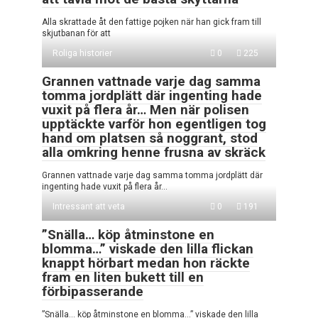
Alla skrattade åt den fattige pojken när han gick fram till
skjutbanan för att
Roliga historier
0
225
Grannen vattnade varje dag samma
tomma jordplätt där ingenting hade
vuxit på flera år… Men när polisen
upptäckte varför hon egentligen tog
hand om platsen så noggrant, stod
alla omkring henne frusna av skräck
Grannen vattnade varje dag samma tomma jordplätt där
ingenting hade vuxit på flera år…
Intressant att veta
0
191
”Snälla… köp åtminstone en
blomma…” viskade den lilla flickan
knappt hörbart medan hon räckte
fram en liten bukett till en
förbipasserande
”Snälla… köp åtminstone en blomma…” viskade den lilla