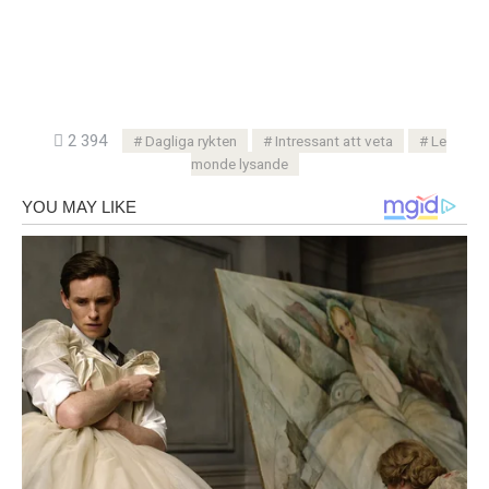
2 394
Dagliga rykten
Intressant att veta
Le
monde lysande