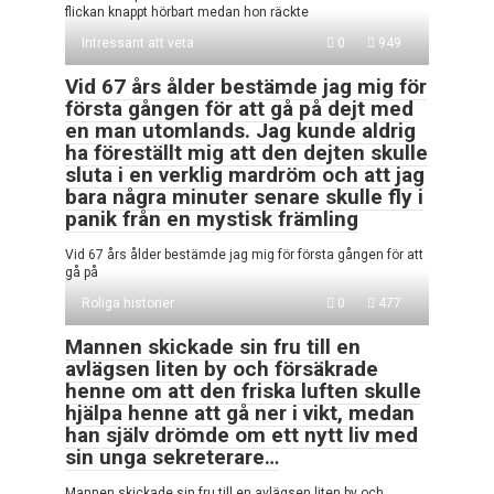
flickan knappt hörbart medan hon räckte
Intressant att veta
0
949
Vid 67 års ålder bestämde jag mig för
första gången för att gå på dejt med
en man utomlands. Jag kunde aldrig
ha föreställt mig att den dejten skulle
sluta i en verklig mardröm och att jag
bara några minuter senare skulle fly i
panik från en mystisk främling
Vid 67 års ålder bestämde jag mig för första gången för att
gå på
Roliga historier
0
477
Mannen skickade sin fru till en
avlägsen liten by och försäkrade
henne om att den friska luften skulle
hjälpa henne att gå ner i vikt, medan
han själv drömde om ett nytt liv med
sin unga sekreterare…
Mannen skickade sin fru till en avlägsen liten by och