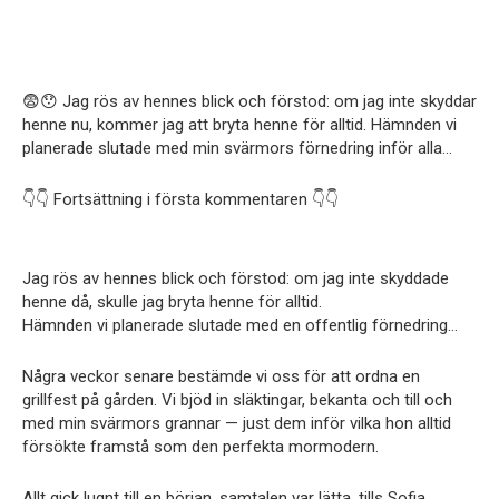
😨😯 Jag rös av hennes blick och förstod: om jag inte skyddar
henne nu, kommer jag att bryta henne för alltid. Hämnden vi
planerade slutade med min svärmors förnedring inför alla…
👇👇 Fortsättning i första kommentaren 👇👇
Jag rös av hennes blick och förstod: om jag inte skyddade
henne då, skulle jag bryta henne för alltid.
Hämnden vi planerade slutade med en offentlig förnedring…
Några veckor senare bestämde vi oss för att ordna en
grillfest på gården. Vi bjöd in släktingar, bekanta och till och
med min svärmors grannar — just dem inför vilka hon alltid
försökte framstå som den perfekta mormodern.
Allt gick lugnt till en början, samtalen var lätta, tills Sofia