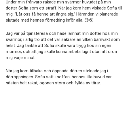
Under min frånvaro rakade min svärmor huvudet på min
dotter Sofia som ett straff. När jag kom hem viskade Sofia till
mig: ”Låt oss få henne att ångra sig.” Hämnden vi planerade
slutade med hennes förnedring inför alla. 😏😵
Jag var på tjänsteresa och hade lämnat min dotter hos min
svärmor, i ärlig tro att det var säkrare än vilken barnvakt som
helst. Jag tänkte att Sofia skulle vara trygg hos sin egen
mormor, och att jag skulle kunna arbeta lugnt utan att oroa
mig varje minut.
När jag kom tillbaka och öppnade dörren stelnade jag i
dörröppningen. Sofia satt i soffan, hennes lilla huvud var
nästan helt rakat, ögonen stora och fyllda av tårar.