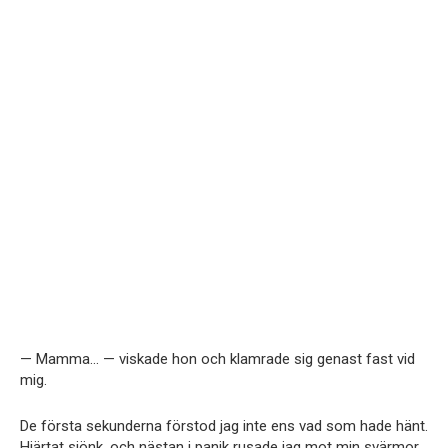
— Mamma… — viskade hon och klamrade sig genast fast vid
mig.
De första sekunderna förstod jag inte ens vad som hade hänt.
Hjärtat sjönk, och nästan i panik rusade jag mot min svärmor.