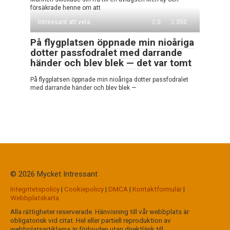
försäkrade henne om att
Intressant att veta
0
350
På flygplatsen öppnade min nioåriga
dotter passfodralet med darrande
händer och blev blek — det var tomt
På flygplatsen öppnade min nioåriga dotter passfodralet
med darrande händer och blev blek —
© 2026 Mycket Intressant
Integritetspolicy
|
Cookiepolicy
|
DMCA
|
Kontaktformulär
|
Webbplatskarta
Alla rättigheter reserverade. Hänvisning till vår webbplats är
obligatorisk vid citat. Hel eller partiell reproduktion av
webbplatsartiklarna är förbjuden utan direktlänk till