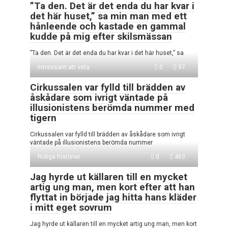
”Ta den. Det är det enda du har kvar i
det här huset,” sa min man med ett
hånleende och kastade en gammal
kudde på mig efter skilsmässan
”Ta den. Det är det enda du har kvar i det här huset,” sa
Intressant att veta
0
97
Cirkussalen var fylld till brädden av
åskådare som ivrigt väntade på
illusionistens berömda nummer med
tigern
Cirkussalen var fylld till brädden av åskådare som ivrigt
väntade på illusionistens berömda nummer
Roliga historier
0
463
Jag hyrde ut källaren till en mycket
artig ung man, men kort efter att han
flyttat in började jag hitta hans kläder
i mitt eget sovrum
Jag hyrde ut källaren till en mycket artig ung man, men kort