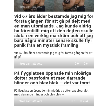
Intressant att veta
0
1
Vid 67 års ålder bestämde jag mig för
första gången för att gå på dejt med
en man utomlands. Jag kunde aldrig
ha föreställt mig att den dejten skulle
sluta i en verklig mardröm och att jag
bara några minuter senare skulle fly i
panik från en mystisk främling
Vid 67 års ålder bestämde jag mig för första gången för att
gå på
Intressant att veta
0
6
På flygplatsen öppnade min nioåriga
dotter passfodralet med darrande
händer och blev blek — det var tomt
På flygplatsen öppnade min nioåriga dotter passfodralet
med darrande händer och blev blek —
Intressant att veta
0
264