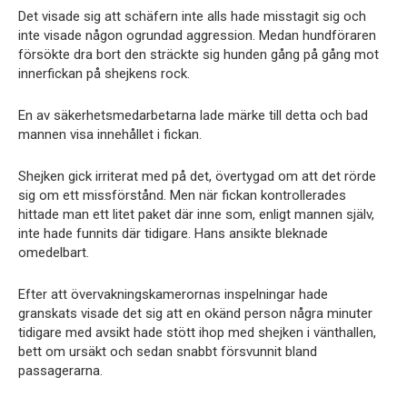
Det visade sig att schäfern inte alls hade misstagit sig och
inte visade någon ogrundad aggression. Medan hundföraren
försökte dra bort den sträckte sig hunden gång på gång mot
innerfickan på shejkens rock.
En av säkerhetsmedarbetarna lade märke till detta och bad
mannen visa innehållet i fickan.
Shejken gick irriterat med på det, övertygad om att det rörde
sig om ett missförstånd. Men när fickan kontrollerades
hittade man ett litet paket där inne som, enligt mannen själv,
inte hade funnits där tidigare. Hans ansikte bleknade
omedelbart.
Efter att övervakningskamerornas inspelningar hade
granskats visade det sig att en okänd person några minuter
tidigare med avsikt hade stött ihop med shejken i vänthallen,
bett om ursäkt och sedan snabbt försvunnit bland
passagerarna.