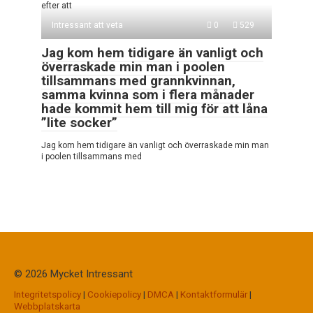
efter att
Intressant att veta
0
529
Jag kom hem tidigare än vanligt och
överraskade min man i poolen
tillsammans med grannkvinnan,
samma kvinna som i flera månader
hade kommit hem till mig för att låna
”lite socker”
Jag kom hem tidigare än vanligt och överraskade min man
i poolen tillsammans med
© 2026 Mycket Intressant
Integritetspolicy
|
Cookiepolicy
|
DMCA
|
Kontaktformulär
|
Webbplatskarta