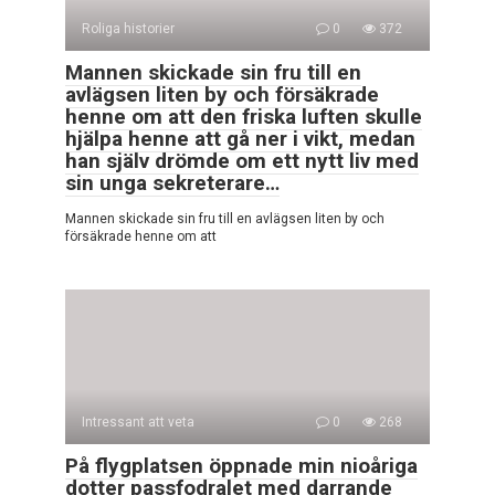
Roliga historier
0
372
Mannen skickade sin fru till en
avlägsen liten by och försäkrade
henne om att den friska luften skulle
hjälpa henne att gå ner i vikt, medan
han själv drömde om ett nytt liv med
sin unga sekreterare…
Mannen skickade sin fru till en avlägsen liten by och
försäkrade henne om att
Intressant att veta
0
268
På flygplatsen öppnade min nioåriga
dotter passfodralet med darrande