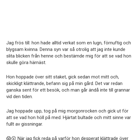
Jag frös till: hon hade alltid verkat som en lugn, förnuftig och
blygsam kvinna. Denna syn var så otrolig att jag inte kunde
slita blicken från henne och bestämde mig för att se vad hon
skulle göra härnäst.
Hon hoppade över sitt staket, gick sedan mot mitt och,
skickligt klättrande, befann sig på min gård. Det var redan
ganska sent för ett besök, och man går ändå inte till grannar
vid den tiden.
Jag hoppade upp, tog på mig morgonrocken och gick ut för
att se vad hon höll på med. Hjärtat bultade och mitt sinne var
fullt av gissningar.
😱😲 När jag fick reda på varför hon desperat klättrade över