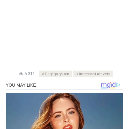
5 311
Dagliga rykten
Intressant att veta