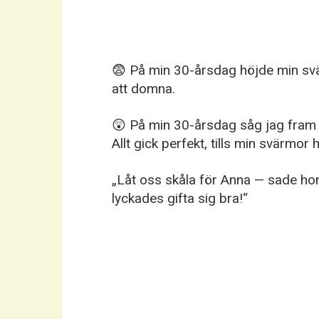
😨 På min 30-årsdag höjde min svär
att domna.
😲 På min 30-årsdag såg jag fram 
Allt gick perfekt, tills min svärmor 
„Låt oss skåla för Anna — sade hon
lyckades gifta sig bra!“