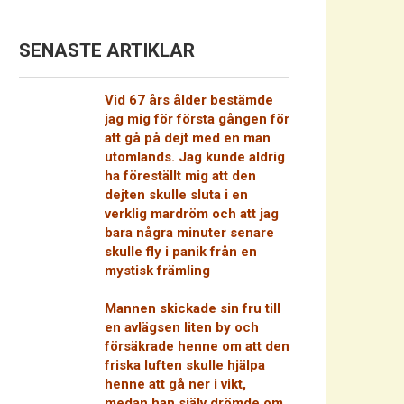
SENASTE ARTIKLAR
Vid 67 års ålder bestämde
jag mig för första gången för
att gå på dejt med en man
utomlands. Jag kunde aldrig
ha föreställt mig att den
dejten skulle sluta i en
verklig mardröm och att jag
bara några minuter senare
skulle fly i panik från en
mystisk främling
Mannen skickade sin fru till
en avlägsen liten by och
försäkrade henne om att den
friska luften skulle hjälpa
henne att gå ner i vikt,
medan han själv drömde om