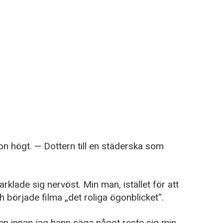
n högt. — Dottern till en städerska som
klade sig nervöst. Min man, istället för att
 började filma „det roliga ögonblicket“.
en innan jag hann säga något reste sig min