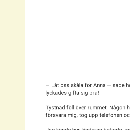
— Låt oss skåla för Anna — sade ho
lyckades gifta sig bra!
Tystnad föll över rummet. Någon har
försvara mig, tog upp telefonen och
Jag kände hur kinderna hettade, m