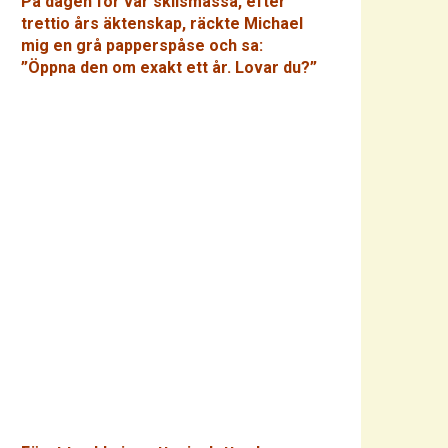
På dagen för vår skilsmässa, efter
trettio års äktenskap, räckte Michael
mig en grå papperspåse och sa:
”Öppna den om exakt ett år. Lovar du?”