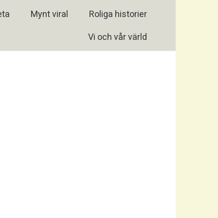
eta
Mynt viral
Roliga historier
Vi och vår värld