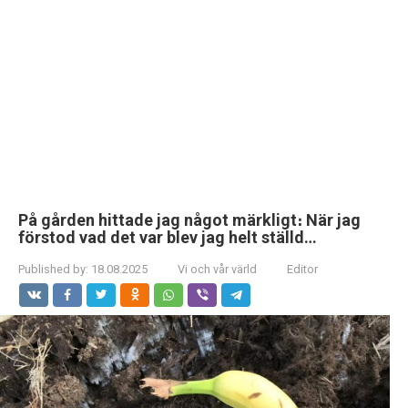
På gården hittade jag något märkligt։ När jag
förstod vad det var blev jag helt ställd…
Published by:
18.08.2025
Vi och vår värld
Editor