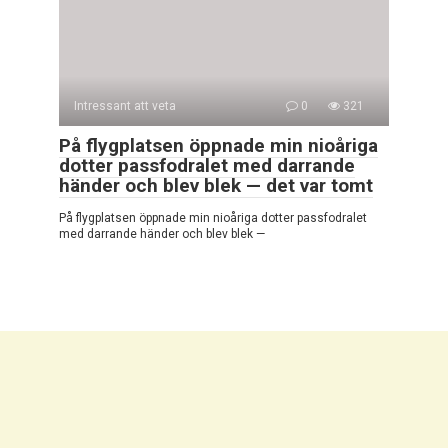
Intressant att veta
0
321
På flygplatsen öppnade min nioåriga
dotter passfodralet med darrande
händer och blev blek — det var tomt
På flygplatsen öppnade min nioåriga dotter passfodralet
med darrande händer och blev blek —
© 2026 Mycket Intressant
Integritetspolicy
|
Cookiepolicy
|
DMCA
|
Kontaktformulär
|