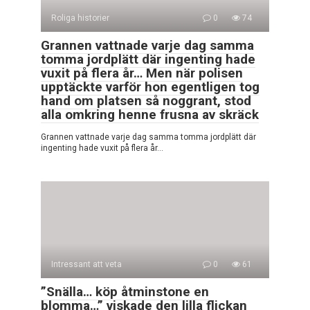
Roliga historier
0
74
Grannen vattnade varje dag samma
tomma jordplätt där ingenting hade
vuxit på flera år… Men när polisen
upptäckte varför hon egentligen tog
hand om platsen så noggrant, stod
alla omkring henne frusna av skräck
Grannen vattnade varje dag samma tomma jordplätt där
ingenting hade vuxit på flera år…
Intressant att veta
0
61
”Snälla… köp åtminstone en
blomma…” viskade den lilla flickan