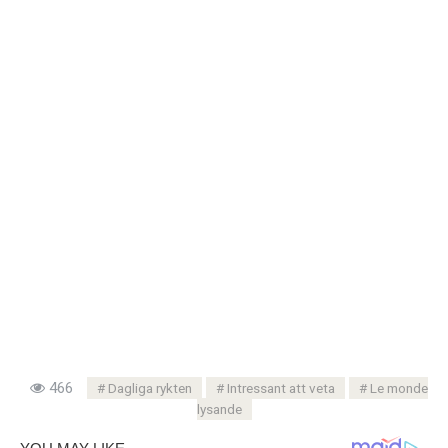
466
Dagliga rykten
Intressant att veta
Le monde
lysande