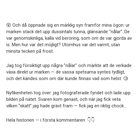
😵 Och då öppnade sig en märklig syn framför mina ögon: ur
marken stack det upp dussintals tunna, glänsande ”nålar”. De
var genomskinliga, kalla vid beröring, som om de var gjorda av
is. Men hur var det möjligt? Utomhus var det varmt, utan
minsta tecken på frost.
Jag tog försiktigt upp några ”nålar” och märkte att de verkade
växa direkt ur marken — de vassa spetsarna syntes tydligt,
och det kändes som om där kunde finnas vad som helst. 🧐
Nyfikenheten tog över: jag fotograferade fyndet och lade upp
bilden på nätet. Svaren kom genast, och när jag fick veta
vilken ”skatt” jag hade grävt fram — fick jag en riktig chock…
Hela historien — i första kommentaren. 👇👇