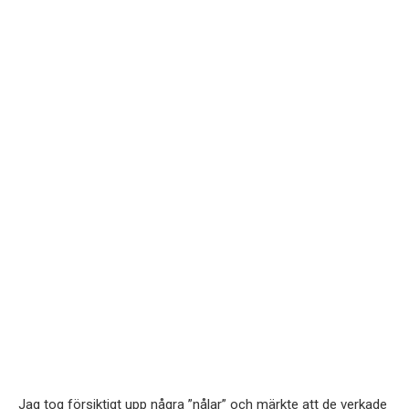
Jag tog försiktigt upp några ”nålar” och märkte att de verkade