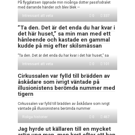
På flygplatsen öppnade min nioåriga dotter passfodralet
med darrande händer och blev blek —
Intressant att veta
0
337
”Ta den. Det är det enda du har kvar i
det här huset,” sa min man med ett
hånleende och kastade en gammal
kudde på mig efter skilsmässan
”Ta den. Det är det enda du har kvar i det här huset,” sa
Intressant att veta
0
101
Cirkussalen var fylld till brädden av
åskådare som ivrigt väntade på
illusionistens berömda nummer med
tigern
Cirkussalen var fylld till brädden av åskådare som ivrigt
väntade på illusionistens berömda nummer
Roliga historier
0
467
Jag hyrde ut källaren till en mycket
artig ung man, men kort efter att han