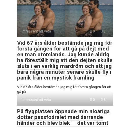
Intressant att veta
0
3
Vid 67 års ålder bestämde jag mig för
första gången för att gå på dejt med
en man utomlands. Jag kunde aldrig
ha föreställt mig att den dejten skulle
sluta i en verklig mardröm och att jag
bara några minuter senare skulle fly i
panik från en mystisk främling
Vid 67 års ålder bestämde jag mig för första gången för att
gå på
Intressant att veta
0
8
På flygplatsen öppnade min nioåriga
dotter passfodralet med darrande
händer och blev blek — det var tomt