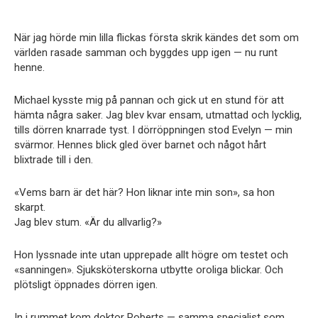
När jag hörde min lilla flickas första skrik kändes det som om
världen rasade samman och byggdes upp igen — nu runt
henne.
Michael kysste mig på pannan och gick ut en stund för att
hämta några saker. Jag blev kvar ensam, utmattad och lycklig,
tills dörren knarrade tyst. I dörröppningen stod Evelyn — min
svärmor. Hennes blick gled över barnet och något hårt
blixtrade till i den.
«Vems barn är det här? Hon liknar inte min son», sa hon
skarpt.
Jag blev stum. «Är du allvarlig?»
Hon lyssnade inte utan upprepade allt högre om testet och
«sanningen». Sjuksköterskorna utbytte oroliga blickar. Och
plötsligt öppnades dörren igen.
In i rummet kom doktor Roberts — samma specialist som