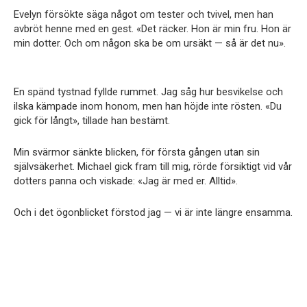
Evelyn försökte säga något om tester och tvivel, men han
avbröt henne med en gest. «Det räcker. Hon är min fru. Hon är
min dotter. Och om någon ska be om ursäkt — så är det nu».
En spänd tystnad fyllde rummet. Jag såg hur besvikelse och
ilska kämpade inom honom, men han höjde inte rösten. «Du
gick för långt», tillade han bestämt.
Min svärmor sänkte blicken, för första gången utan sin
självsäkerhet. Michael gick fram till mig, rörde försiktigt vid vår
dotters panna och viskade: «Jag är med er. Alltid».
Och i det ögonblicket förstod jag — vi är inte längre ensamma.