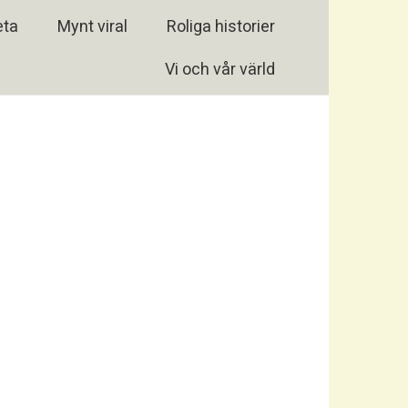
eta
Mynt viral
Roliga historier
Vi och vår värld