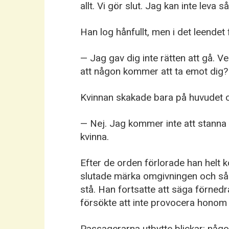
allt. Vi gör slut. Jag kan inte leva 
Han log hånfullt, men i det leendet
— Jag gav dig inte rätten att gå. Ve
att någon kommer att ta emot dig? D
Kvinnan skakade bara på huvudet och
— Nej. Jag kommer inte att stanna
kvinna.
Efter de orden förlorade han helt k
slutade märka omgivningen och såg
stå. Han fortsatte att säga förned
försökte att inte provocera honom
Passagerarna utbytte blickar: någon