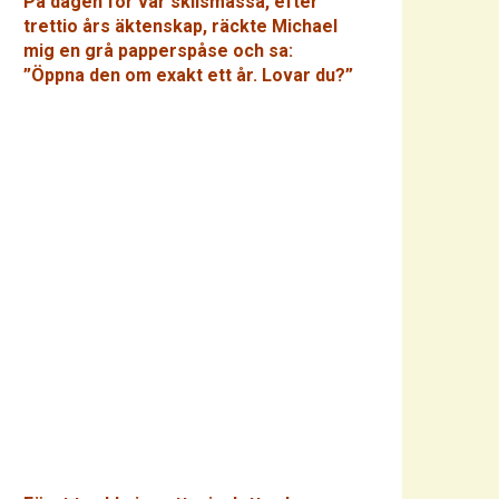
På dagen för vår skilsmässa, efter
trettio års äktenskap, räckte Michael
mig en grå papperspåse och sa:
”Öppna den om exakt ett år. Lovar du?”