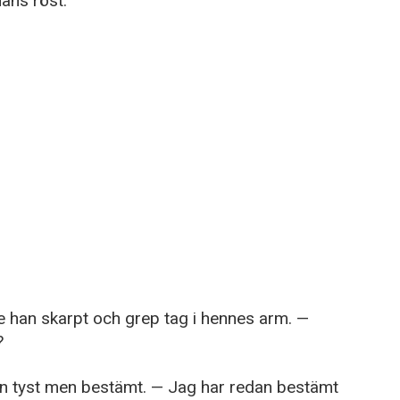
hans röst.
de han skarpt och grep tag i hennes arm. —
?
n tyst men bestämt. — Jag har redan bestämt