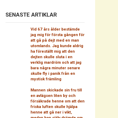
SENASTE ARTIKLAR
Vid 67 års ålder bestämde
jag mig för första gången för
att gå på dejt med en man
utomlands. Jag kunde aldrig
ha föreställt mig att den
dejten skulle sluta i en
verklig mardröm och att jag
bara några minuter senare
skulle fly i panik från en
mystisk främling
Mannen skickade sin fru till
en avlägsen liten by och
försäkrade henne om att den
friska luften skulle hjälpa
henne att gå ner i vikt,
medan han själv drömde om