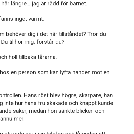
så här längre… jag är rädd för barnet.
 fanns inget varmt.
m behöver dig i det här tillståndet? Tror du
u tillhör mig, förstår du?
 höll tillbaka tårarna.
 hos en person som kan lyfta handen mot en
ontrollen. Hans röst blev högre, skarpare, han
 inte hur hans fru skakade och knappt kunde
rande saker, medan hon sänkte blicken och
 ännu mer.
 stirrade ner i sin telefon och låtsades att