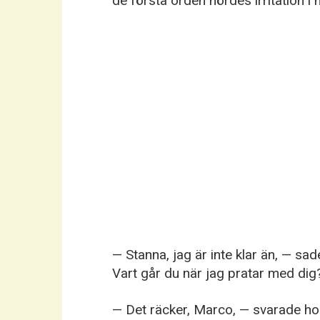
de första orden hördes irritation i 
— Stanna, jag är inte klar än, — sa
Vart går du när jag pratar med dig
— Det räcker, Marco, — svarade ho