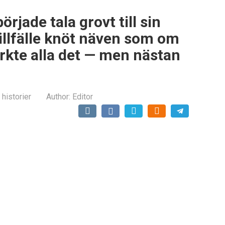
jade tala grovt till sin
tillfälle knöt näven som om
ärkte alla det — men nästan
 historier
Author:
Editor