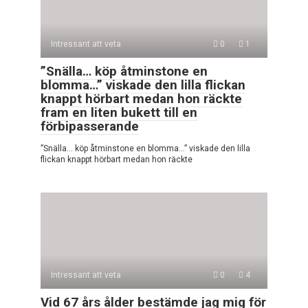
Intressant att veta
0
1
”Snälla… köp åtminstone en
blomma…” viskade den lilla flickan
knappt hörbart medan hon räckte
fram en liten bukett till en
förbipasserande
”Snälla… köp åtminstone en blomma…” viskade den lilla
flickan knappt hörbart medan hon räckte
Intressant att veta
0
4
Vid 67 års ålder bestämde jag mig för