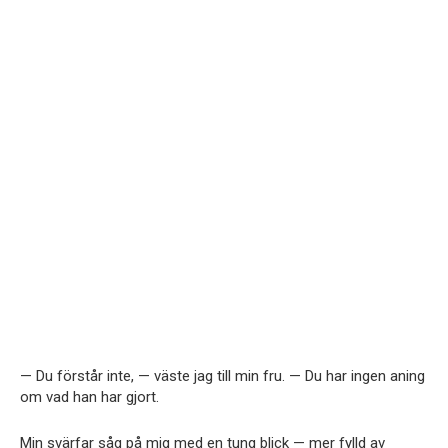
— Du förstår inte, — väste jag till min fru. — Du har ingen aning
om vad han har gjort.
Min svärfar såg på mig med en tung blick — mer fylld av