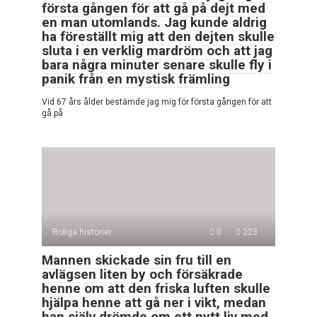
första gången för att gå på dejt med
en man utomlands. Jag kunde aldrig
ha föreställt mig att den dejten skulle
sluta i en verklig mardröm och att jag
bara några minuter senare skulle fly i
panik från en mystisk främling
Vid 67 års ålder bestämde jag mig för första gången för att
gå på
Roliga historier
0
223
Mannen skickade sin fru till en
avlägsen liten by och försäkrade
henne om att den friska luften skulle
hjälpa henne att gå ner i vikt, medan
han själv drömde om ett nytt liv med