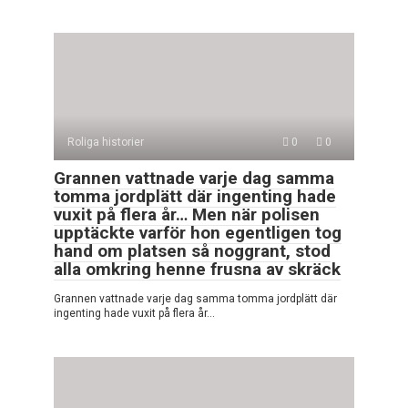
Roliga historier
0
0
Grannen vattnade varje dag samma
tomma jordplätt där ingenting hade
vuxit på flera år… Men när polisen
upptäckte varför hon egentligen tog
hand om platsen så noggrant, stod
alla omkring henne frusna av skräck
Grannen vattnade varje dag samma tomma jordplätt där
ingenting hade vuxit på flera år…