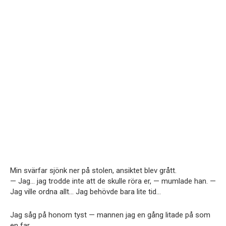
Min svärfar sjönk ner på stolen, ansiktet blev grått.
— Jag… jag trodde inte att de skulle röra er, — mumlade han. —
Jag ville ordna allt… Jag behövde bara lite tid…
Jag såg på honom tyst — mannen jag en gång litade på som
en far.