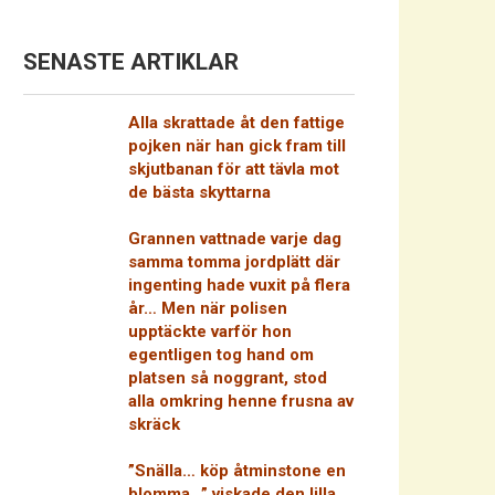
SENASTE ARTIKLAR
Alla skrattade åt den fattige
pojken när han gick fram till
skjutbanan för att tävla mot
de bästa skyttarna
Grannen vattnade varje dag
samma tomma jordplätt där
ingenting hade vuxit på flera
år… Men när polisen
upptäckte varför hon
egentligen tog hand om
platsen så noggrant, stod
alla omkring henne frusna av
skräck
”Snälla… köp åtminstone en
blomma…” viskade den lilla