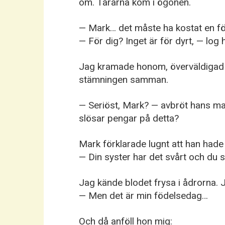
om. Tårarna kom i ögonen.
— Mark… det måste ha kostat en fö
— För dig? Inget är för dyrt, — log 
Jag kramade honom, överväldigad a
stämningen samman.
— Seriöst, Mark? — avbröt hans m
slösar pengar på detta?
Mark förklarade lugnt att han hade
— Din syster har det svårt och du 
Jag kände blodet frysa i ådrorna. 
— Men det är min födelsedag…
Och då anföll hon mig: