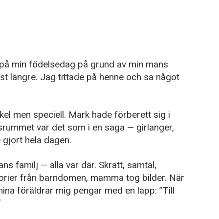
på min födelsedag på grund av min mans
yst längre. Jag tittade på henne och sa något
el men speciell. Mark hade förberett sig i
gsrummet var det som i en saga — girlanger,
 gjort hela dagen.
s familj — alla var där. Skratt, samtal,
torier från barndomen, mamma tog bilder. När
ina föräldrar mig pengar med en lapp: ”Till
”