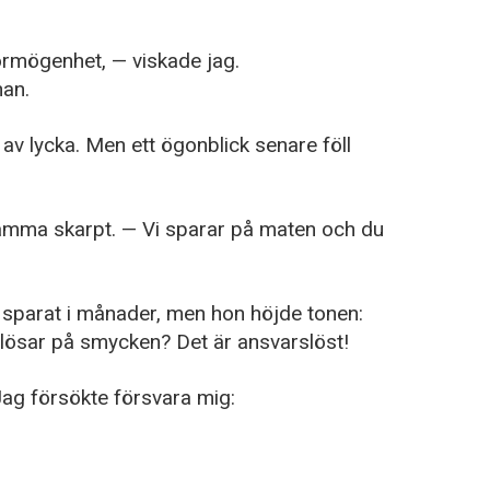
rmögenhet, — viskade jag.
han.
v lycka. Men ett ögonblick senare föll
amma skarpt. — Vi sparar på maten och du
 sparat i månader, men hon höjde tonen:
slösar på smycken? Det är ansvarslöst!
Jag försökte försvara mig: