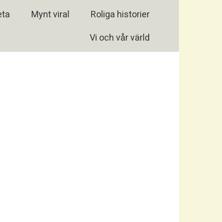
eta
Mynt viral
Roliga historier
Vi och vår värld