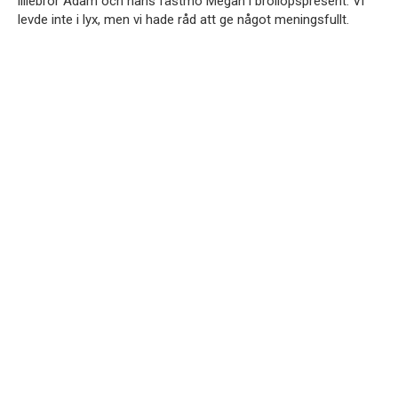
lillebror Adam och hans fästmö Megan i bröllopspresent. Vi
levde inte i lyx, men vi hade råd att ge något meningsfullt.