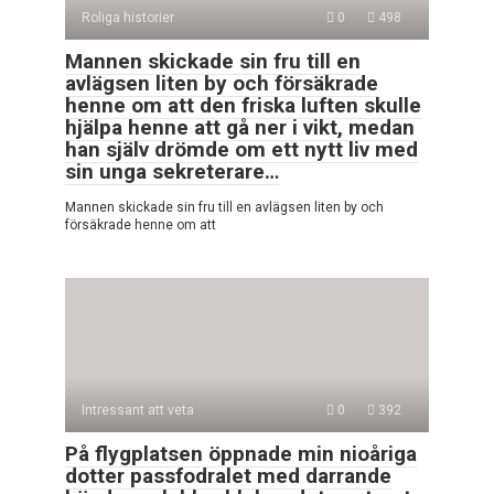
Roliga historier
0
498
Mannen skickade sin fru till en
avlägsen liten by och försäkrade
henne om att den friska luften skulle
hjälpa henne att gå ner i vikt, medan
han själv drömde om ett nytt liv med
sin unga sekreterare…
Mannen skickade sin fru till en avlägsen liten by och
försäkrade henne om att
Intressant att veta
0
392
På flygplatsen öppnade min nioåriga
dotter passfodralet med darrande