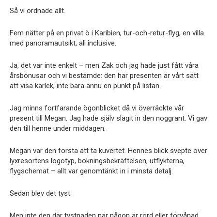
Så vi ordnade allt.
Fem nätter på en privat ö i Karibien, tur-och-retur-flyg, en villa
med panoramautsikt, all inclusive.
Ja, det var inte enkelt – men Zak och jag hade just fått våra
årsbónusar och vi bestämde: den här presenten är vårt sätt
att visa kärlek, inte bara ännu en punkt på listan.
Jag minns fortfarande ögonblicket då vi överräckte vår
present till Megan. Jag hade själv slagit in den noggrant. Vi gav
den till henne under middagen.
Megan var den första att ta kuvertet. Hennes blick svepte över
lyxresortens logotyp, bokningsbekräftelsen, utflykterna,
flygschemat – allt var genomtänkt in i minsta detalj.
Sedan blev det tyst.
Men inte den där tystnaden när någon är rörd eller förvånad.