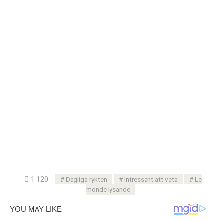
1 120
Dagliga rykten
Intressant att veta
Le
monde lysande