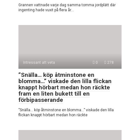
Grannen vattnade varje dag samma tomma jordplätt där
ingenting hade vuxit på flera år…
Intressant att veta
0
278
”Snälla… köp åtminstone en
blomma…” viskade den lilla flickan
knappt hörbart medan hon räckte
fram en liten bukett till en
förbipasserande
”Snälla… köp åtminstone en blomma…” viskade den lilla
flickan knappt hörbart medan hon räckte