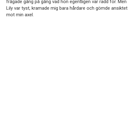
frågade gång på gång vad hon egentligen var rädd för. Men
Lily var tyst, kramade mig bara hårdare och gömde ansiktet
mot min axel.