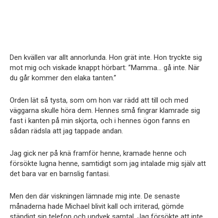
Den kvällen var allt annorlunda. Hon grät inte. Hon tryckte sig
mot mig och viskade knappt hörbart: ”Mamma… gå inte. När
du går kommer den elaka tanten.”
Orden lät så tysta, som om hon var rädd att till och med
väggarna skulle höra dem. Hennes små fingrar klamrade sig
fast i kanten på min skjorta, och i hennes ögon fanns en
sådan rädsla att jag tappade andan.
Jag gick ner på knä framför henne, kramade henne och
försökte lugna henne, samtidigt som jag intalade mig själv att
det bara var en barnslig fantasi.
Men den där viskningen lämnade mig inte. De senaste
månaderna hade Michael blivit kall och irriterad, gömde
ständigt sin telefon och undvek samtal. Jag försökte att inte