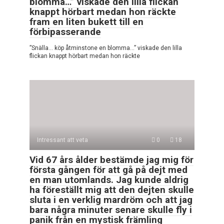
blomma…” viskade den lilla flickan
knappt hörbart medan hon räckte
fram en liten bukett till en
förbipasserande
”Snälla… köp åtminstone en blomma…” viskade den lilla
flickan knappt hörbart medan hon räckte
Intressant att veta
0
18
Vid 67 års ålder bestämde jag mig för
första gången för att gå på dejt med
en man utomlands. Jag kunde aldrig
ha föreställt mig att den dejten skulle
sluta i en verklig mardröm och att jag
bara några minuter senare skulle fly i
panik från en mystisk främling