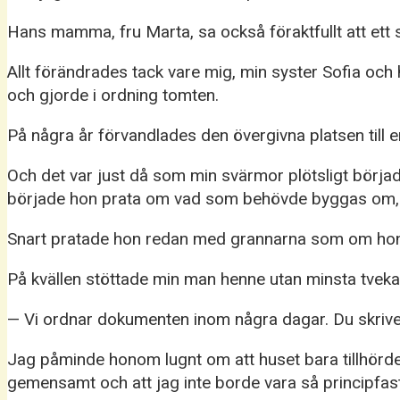
Hans mamma, fru Marta, sa också föraktfullt att ett s
Allt förändrades tack vare mig, min syster Sofia och
och gjorde i ordning tomten.
På några år förvandlades den övergivna platsen till en 
Och det var just då som min svärmor plötsligt började
började hon prata om vad som behövde byggas om, vil
Snart pratade hon redan med grannarna som om hon 
På kvällen stöttade min man henne utan minsta tveka
— Vi ordnar dokumenten inom några dagar. Du skrive
Jag påminde honom lugnt om att huset bara tillhörde m
gemensamt och att jag inte borde vara så principfast