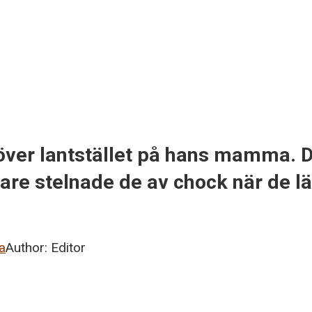
 över lantstället på hans mamma.
are stelnade de av chock när de l
ta
Author:
Editor