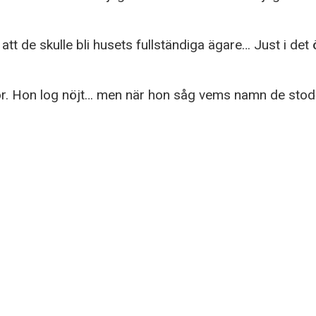
 de skulle bli husets fullständiga ägare… Just i det
or. Hon log nöjt… men när hon såg vems namn de stod p