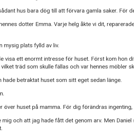
ådant hus bara dög till att förvara gamla saker. För de
 hennes dotter Emma. Varje helg åkte vi dit, reparera
mysig plats fylld av liv.
 visa ett enormt intresse för huset. Först kom hon dit 
ket träd som skulle fällas och var hennes möbler sku
hade betraktat huset som sitt eget sedan länge.
n.
r över huset på mamma. För dig förändras ingenting, 
ig och att jag hade fått det genom arv. Men Daniel svar
.