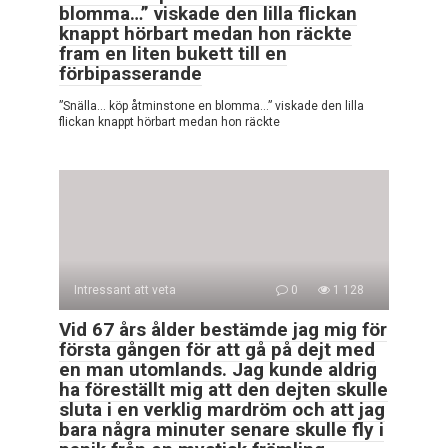
blomma…” viskade den lilla flickan
knappt hörbart medan hon räckte
fram en liten bukett till en
förbipasserande
”Snälla… köp åtminstone en blomma…” viskade den lilla
flickan knappt hörbart medan hon räckte
Intressant att veta
0
1 128
Vid 67 års ålder bestämde jag mig för
första gången för att gå på dejt med
en man utomlands. Jag kunde aldrig
ha föreställt mig att den dejten skulle
sluta i en verklig mardröm och att jag
bara några minuter senare skulle fly i