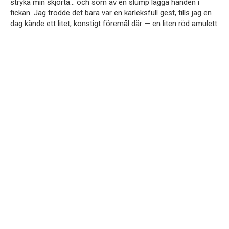
stryka min skjorta… och som av en slump lägga handen i
fickan. Jag trodde det bara var en kärleksfull gest, tills jag en
dag kände ett litet, konstigt föremål där — en liten röd amulett.