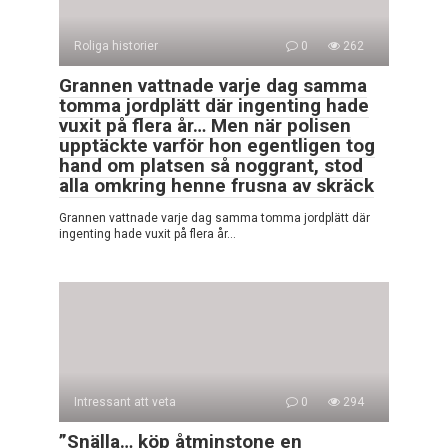
Roliga historier
0
262
Grannen vattnade varje dag samma
tomma jordplätt där ingenting hade
vuxit på flera år… Men när polisen
upptäckte varför hon egentligen tog
hand om platsen så noggrant, stod
alla omkring henne frusna av skräck
Grannen vattnade varje dag samma tomma jordplätt där
ingenting hade vuxit på flera år…
Intressant att veta
0
294
”Snälla… köp åtminstone en