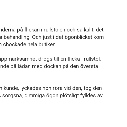
na på flickan i rullstolen och sa kallt: det
ra behandling. Och just i det ögonblicket kom
 chockade hela butiken.
pmärksamhet drogs till en flicka i rullstol.
jande på lådan med dockan på den översta
 hon kunde, lyckades hon röra vid den, tog den
s sorgsna, dimmiga ögon plötsligt fylldes av