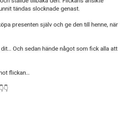
h ställde tillbaka den. Flickans ansikte
hunnit tändas slocknade genast.
köpa presenten själv och ge den till henne, när
dit… Och sedan hände något som fick alla att
mot flickan…
👇👇