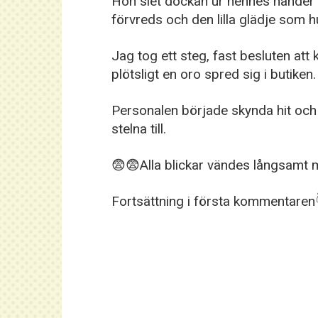
Hon slet dockan ur hennes händer oc
förvreds och den lilla glädje som 
Jag tog ett steg, fast besluten att 
plötsligt en oro spred sig i butiken.
Personalen började skynda hit och 
stelna till.
😨😨Alla blickar vändes långsamt 
Fortsättning i första kommentaren