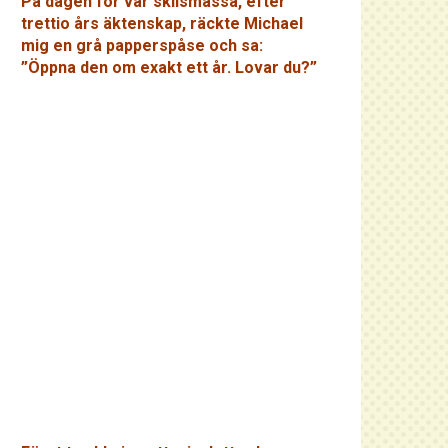
På dagen för vår skilsmässa, efter
trettio års äktenskap, räckte Michael
mig en grå papperspåse och sa:
”Öppna den om exakt ett år. Lovar du?”