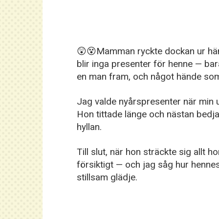
😲😵Mamman ryckte dockan ur händer
blir inga presenter för henne — ba
en man fram, och något hände som
Jag valde nyårspresenter när min up
Hon tittade länge och nästan bed
hyllan.
Till slut, när hon sträckte sig allt
försiktigt — och jag såg hur henne
stillsam glädje.