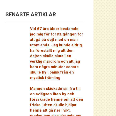
SENASTE ARTIKLAR
Vid 67 års ålder bestämde
jag mig för första gången för
att gå på dejt med en man
utomlands. Jag kunde aldrig
ha föreställt mig att den
dejten skulle sluta i en
verklig mardröm och att jag
bara några minuter senare
skulle fly i panik från en
mystisk främling
Mannen skickade sin fru till
en avlägsen liten by och
försäkrade henne om att den
friska luften skulle hjälpa
henne att gå ner i vikt,
medan han själv drömde om