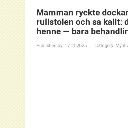
Mamman ryckte dockan 
rullstolen och sa kallt: 
henne — bara behandli
Published by:
17.11.2025
Category:
Mynt v