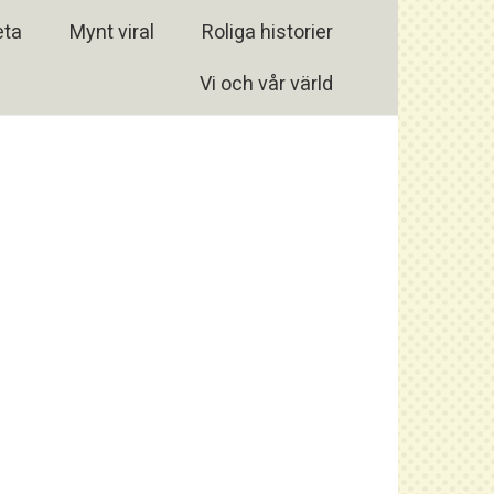
eta
Mynt viral
Roliga historier
Vi och vår värld