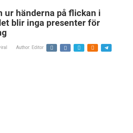
ur händerna på flickan i
det blir inga presenter för
ng
iral
Author:
Editor