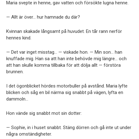
Maria svepte in henne, gav vatten och försökte lugna henne.
— Allt är över… hur hamnade du där?
Kvinnan skakade långsamt på huvudet. En tår rann nerför
hennes kind.
— Det var inget misstag… — viskade hon. — Min son… han
knuffade mig. Han sa att han inte behövde mig längre… och
att han skulle komma tillbaka för att dölja allt — förstöra
brunnen.
I det ögonblicket hördes motorbuller på avstånd. Maria lyfte
blicken och såg en bil närma sig snabbt på vägen, lyfta en
dammoln…
Hon vände sig snabbt mot sin dotter:
— Sophie, in i huset snabbt. Stäng dörren och gå inte ut under
några omständigheter.