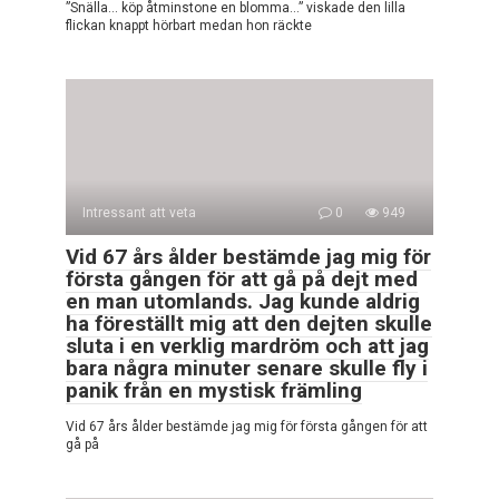
”Snälla… köp åtminstone en blomma…” viskade den lilla
flickan knappt hörbart medan hon räckte
Intressant att veta
0
949
Vid 67 års ålder bestämde jag mig för
första gången för att gå på dejt med
en man utomlands. Jag kunde aldrig
ha föreställt mig att den dejten skulle
sluta i en verklig mardröm och att jag
bara några minuter senare skulle fly i
panik från en mystisk främling
Vid 67 års ålder bestämde jag mig för första gången för att
gå på