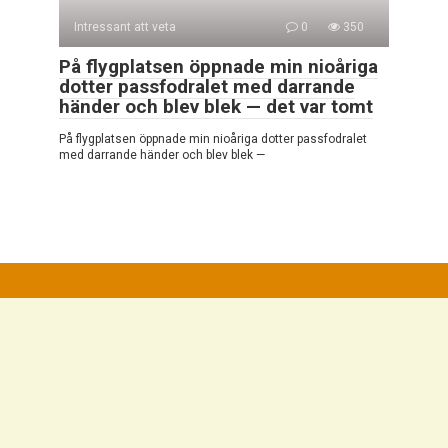
Intressant att veta
0
350
På flygplatsen öppnade min nioåriga
dotter passfodralet med darrande
händer och blev blek — det var tomt
På flygplatsen öppnade min nioåriga dotter passfodralet
med darrande händer och blev blek —
© 2026 Mycket Intressant
Integritetspolicy
|
Cookiepolicy
|
DMCA
|
Kontaktformulär
|
Webbplatskarta
Alla rättigheter reserverade. Hänvisning till vår webbplats är
obligatorisk vid citat. Hel eller partiell reproduktion av
webbplatsartiklarna är förbjuden utan direktlänk till
https://campersmag.com/. De som kommer att begå brott