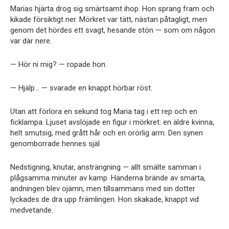
Marias hjärta drog sig smärtsamt ihop. Hon sprang fram och
kikade försiktigt ner. Mörkret var tätt, nästan påtagligt, men
genom det hördes ett svagt, hesande stön — som om någon
var där nere.
— Hör ni mig? — ropade hon.
— Hjälp… — svarade en knappt hörbar röst.
Utan att förlora en sekund tog Maria tag i ett rep och en
ficklampa. Ljuset avslöjade en figur i mörkret: en äldre kvinna,
helt smutsig, med grått hår och en orörlig arm. Den synen
genomborrade hennes själ.
Nedstigning, knutar, ansträngning — allt smälte samman i
plågsamma minuter av kamp. Händerna brände av smärta,
andningen blev ojämn, men tillsammans med sin dotter
lyckades de dra upp främlingen. Hon skakade, knappt vid
medvetande.