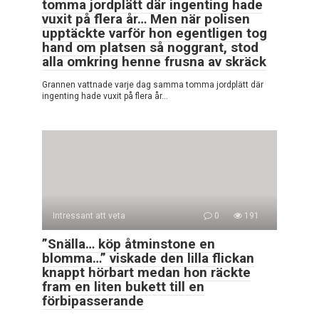
tomma jordplätt där ingenting hade
vuxit på flera år… Men när polisen
upptäckte varför hon egentligen tog
hand om platsen så noggrant, stod
alla omkring henne frusna av skräck
Grannen vattnade varje dag samma tomma jordplätt där
ingenting hade vuxit på flera år…
Intressant att veta
0
191
”Snälla… köp åtminstone en
blomma…” viskade den lilla flickan
knappt hörbart medan hon räckte
fram en liten bukett till en
förbipasserande