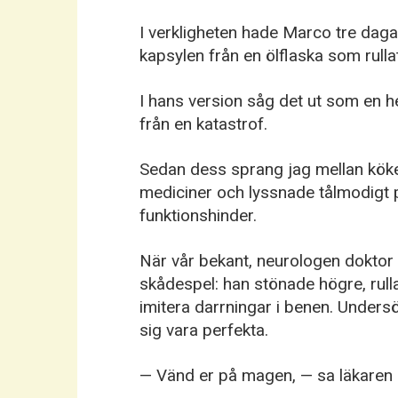
I verkligheten hade Marco tre dagar
kapsylen från en ölflaska som rullat
I hans version såg det ut som en 
från en katastrof.
Sedan dess sprang jag mellan kök
mediciner och lyssnade tålmodigt 
funktionshinder.
När vår bekant, neurologen doktor 
skådespel: han stönade högre, rul
imitera darrningar i benen. Unders
sig vara perfekta.
— Vänd er på magen, — sa läkaren 