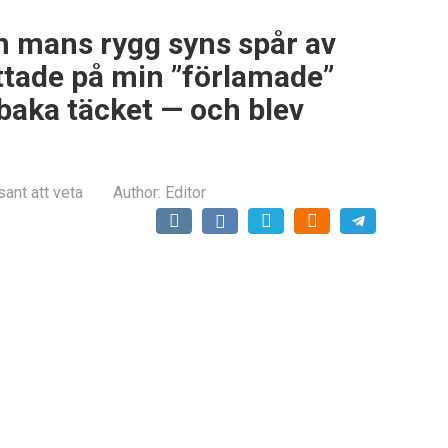
in mans rygg syns spår av
ittade på min ”förlamade”
baka täcket — och blev
sant att veta
Author:
Editor