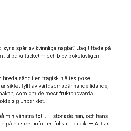
syns spår av kvinnliga naglar.” Jag tittade på
 tillbaka täcket — och blev bokstavligen
 breda säng i en tragisk hjältes pose.
ansiktet fyllt av världsomspännande lidande,
l hakan, som om de mest fruktansvärda
olde sig under det.
ån på min vänstra fot… — stönade han, och hans
å en scen inför en fullsatt publik. — Allt är