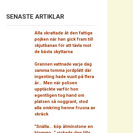
SENASTE ARTIKLAR
Alla skrattade åt den fattige
pojken när han gick fram till
skjutbanan för att tävla mot
de bästa skyttarna
Grannen vattnade varje dag
samma tomma jordplätt där
ingenting hade vuxit på flera
år… Men när polisen
upptäckte varför hon
egentligen tog hand om
platsen så noggrant, stod
alla omkring henne frusna av
skräck
”Snälla… köp åtminstone en
blomma…” viskade den lilla