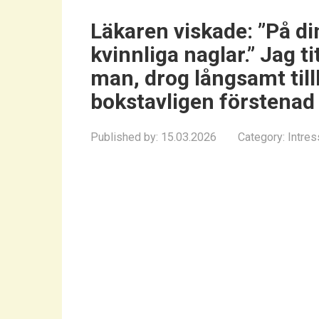
Läkaren viskade: ”På d
kvinnliga naglar.” Jag t
man, drog långsamt till
bokstavligen förstenad
Published by:
15.03.2026
Category:
Intres