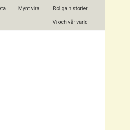
eta
Mynt viral
Roliga historier
Vi och vår värld