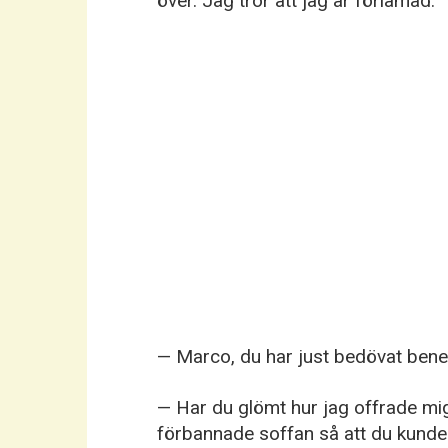
över. Jag tror att jag är förlamad.
— Marco, du har just bedövat benet.
— Har du glömt hur jag offrade mig
förbannade soffan så att du kunde 