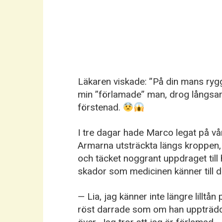
Läkaren viskade: ”På din mans rygg 
min ”förlamade” man, drog långsamt
förstenad.
I tre dagar hade Marco legat på vår
Armarna utsträckta längs kroppen, 
och täcket noggrant uppdraget til
skador som medicinen känner till d
— Lia, jag känner inte längre lillt
röst darrade som om han uppträdde p