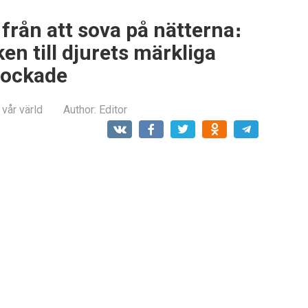
från att sova på nätterna։
ken till djurets märkliga
chockade
 vår värld
Author:
Editor