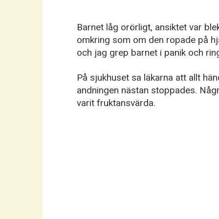
Barnet låg orörligt, ansiktet var b
omkring som om den ropade på hjäl
och jag grep barnet i panik och ri
På sjukhuset sa läkarna att allt händ
andningen nästan stoppades. Några
varit fruktansvärda.