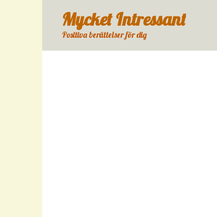
Skip
Mycket Intressant
to
content
Positiva berättelser för dig