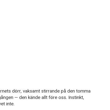
arnets dörr, vaksamt stirrande på den tomma
ången — den kände allt före oss. Instinkt,
et inte.