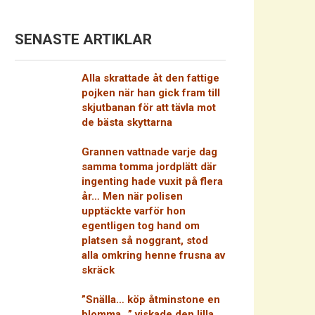
SENASTE ARTIKLAR
Alla skrattade åt den fattige
pojken när han gick fram till
skjutbanan för att tävla mot
de bästa skyttarna
Grannen vattnade varje dag
samma tomma jordplätt där
ingenting hade vuxit på flera
år… Men när polisen
upptäckte varför hon
egentligen tog hand om
platsen så noggrant, stod
alla omkring henne frusna av
skräck
”Snälla… köp åtminstone en
blomma…” viskade den lilla