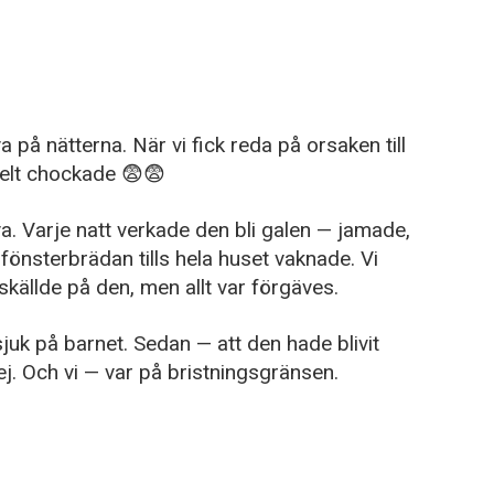
 på nätterna. När vi fick reda på orsaken till
helt chockade 😨😨
a. Varje natt verkade den bli galen — jamade,
fönsterbrädan tills hela huset vaknade. Vi
skällde på den, men allt var förgäves.
sjuk på barnet. Sedan — att den hade blivit
kej. Och vi — var på bristningsgränsen.