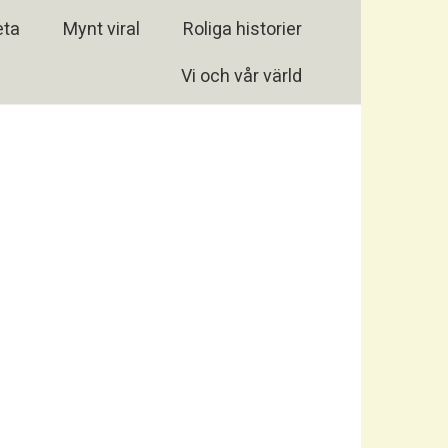
eta
Mynt viral
Roliga historier
Vi och vår värld