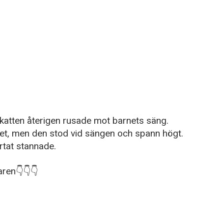
katten återigen rusade mot barnets säng.
net, men den stod vid sängen och spann högt.
rtat stannade.
ren👇👇👇