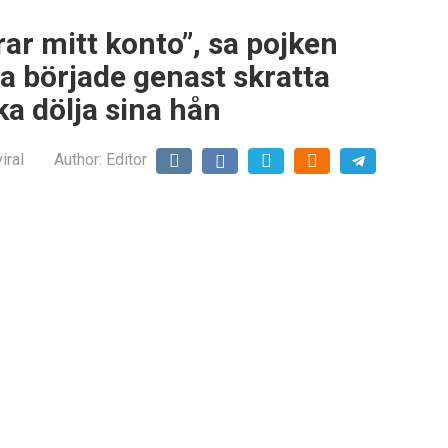
erar mitt konto”, sa pojken
a började genast skratta
ka dölja sina hån
iral
Author:
Editor