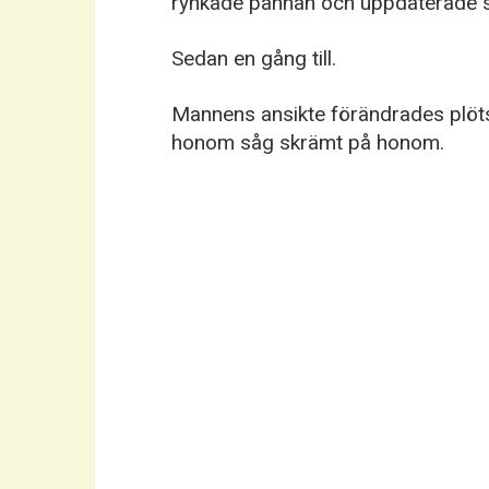
rynkade pannan och uppdaterade s
Sedan en gång till.
Mannens ansikte förändrades plötsl
honom såg skrämt på honom.