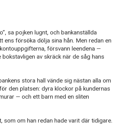
nto”, sa pojken lugnt, och bankanställda
tt ens försöka dölja sina hån. Men redan en
kontouppgifterna, försvann leendena —
 bokstavligen av skräck när de såg hans
 bankens stora hall vände sig nästan alla om
t för den platsen: dyra klockor på kundernas
urar — och ett barn med en sliten
rt, som om han redan hade varit där tidigare.