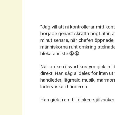
”Jag vill att ni kontrollerar mitt ko
började genast skratta högt utan a
minut senare, när chefen öppnade 
människorna runt omkring stelnade
bleka ansikte.😨😨
När pojken i svart kostym gick in i
direkt. Han såg alldeles för liten u
handleder, lågmäld musik, marmorm
läderväska i händerna.
Han gick fram till disken självsäke