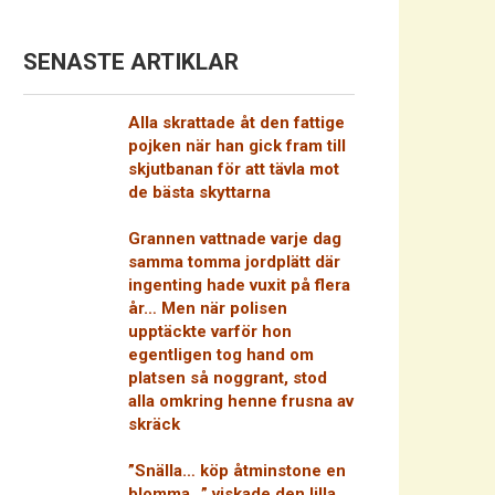
SENASTE ARTIKLAR
Alla skrattade åt den fattige
pojken när han gick fram till
skjutbanan för att tävla mot
de bästa skyttarna
Grannen vattnade varje dag
samma tomma jordplätt där
ingenting hade vuxit på flera
år… Men när polisen
upptäckte varför hon
egentligen tog hand om
platsen så noggrant, stod
alla omkring henne frusna av
skräck
”Snälla… köp åtminstone en
blomma…” viskade den lilla