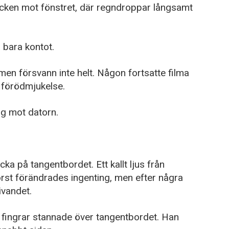
licken mot fönstret, där regndroppar långsamt
a bara kontot.
men försvann inte helt. Någon fortsatte filma
 förödmjukelse.
g mot datorn.
a på tangentbordet. Ett kallt ljus från
rst förändrades ingenting, men efter några
ivandet.
 fingrar stannade över tangentbordet. Han