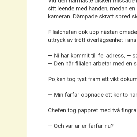
Vid den närmaste disken fnissade n
sitt leende med handen, medan en 
kameran. Dämpade skratt spred si
Filialchefen dök upp nästan omedel
uttryck av trött överlägsenhet i ansi
— Ni har kommit till fel adress, — sa
— Den här filialen arbetar med en s
Pojken tog tyst fram ett vikt dokum
— Min farfar öppnade ett konto här
Chefen tog pappret med två fingra
— Och var är er farfar nu?