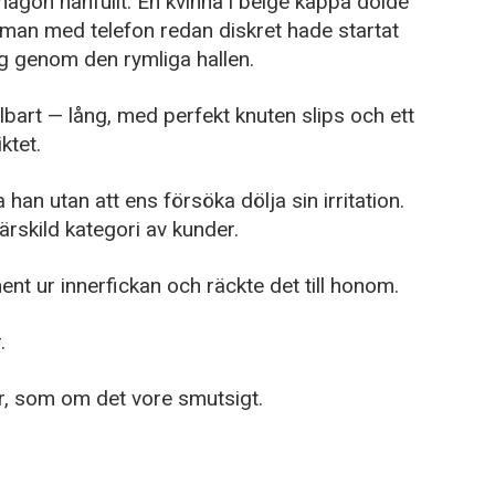
ågon hånfullt. En kvinna i beige kappa dolde
man med telefon redan diskret hade startat
g genom den rymliga hallen.
bart — lång, med perfekt knuten slips och ett
ktet.
 han utan att ens försöka dölja sin irritation.
ärskild kategori av kunder.
ent ur innerfickan och räckte det till honom.
.
r, som om det vore smutsigt.