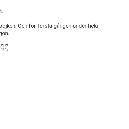
t.
pojken. Och för första gången under hela
gon.
👇👇