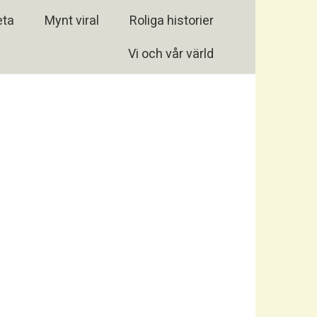
eta
Mynt viral
Roliga historier
Vi och vår värld