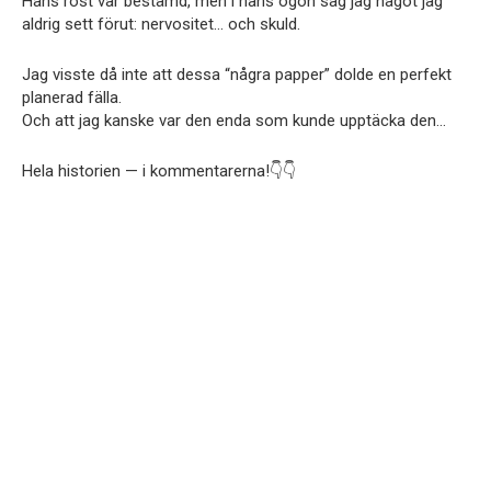
Hans röst var bestämd, men i hans ögon såg jag något jag
aldrig sett förut: nervositet… och skuld.
Jag visste då inte att dessa “några papper” dolde en perfekt
planerad fälla.
Och att jag kanske var den enda som kunde upptäcka den…
Hela historien — i kommentarerna!👇👇