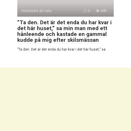
Intressant att veta
0
448
”Ta den. Det är det enda du har kvar i
det här huset,” sa min man med ett
hånleende och kastade en gammal
kudde på mig efter skilsmässan
”Ta den. Det är det enda du har kvar i det här huset,” sa
© 2026 Mycket Intressant
Integritetspolicy
|
Cookiepolicy
|
DMCA
|
Kontaktformulär
|
Webbplatskarta
Alla rättigheter reserverade. Hänvisning till vår webbplats är
obligatorisk vid citat. Hel eller partiell reproduktion av
webbplatsartiklarna är förbjuden utan direktlänk till