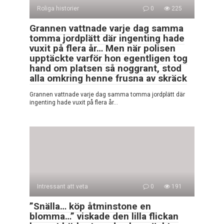
Roliga historier
0
225
Grannen vattnade varje dag samma
tomma jordplätt där ingenting hade
vuxit på flera år… Men när polisen
upptäckte varför hon egentligen tog
hand om platsen så noggrant, stod
alla omkring henne frusna av skräck
Grannen vattnade varje dag samma tomma jordplätt där
ingenting hade vuxit på flera år…
Intressant att veta
0
191
”Snälla… köp åtminstone en
blomma…” viskade den lilla flickan