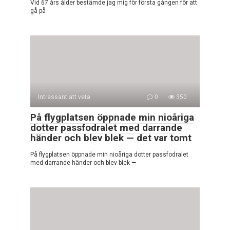
Vid 67 års ålder bestämde jag mig för första gången för att
gå på
Intressant att veta
0
350
På flygplatsen öppnade min nioåriga
dotter passfodralet med darrande
händer och blev blek — det var tomt
På flygplatsen öppnade min nioåriga dotter passfodralet
med darrande händer och blev blek —