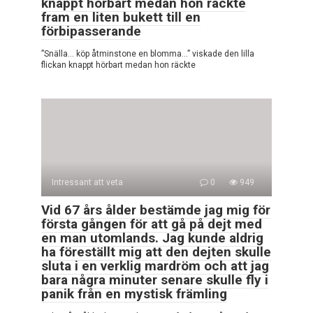
knappt hörbart medan hon räckte
fram en liten bukett till en
förbipasserande
”Snälla… köp åtminstone en blomma…” viskade den lilla
flickan knappt hörbart medan hon räckte
Intressant att veta
0
949
Vid 67 års ålder bestämde jag mig för
första gången för att gå på dejt med
en man utomlands. Jag kunde aldrig
ha föreställt mig att den dejten skulle
sluta i en verklig mardröm och att jag
bara några minuter senare skulle fly i
panik från en mystisk främling