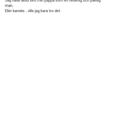
Jag hade alltid sett min pappa som en hederlig och pålitlig
man.
Eller kanske… ville jag bara tro det.