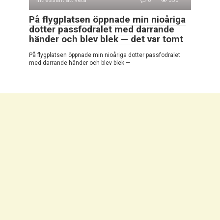
Intressant att veta
0
350
På flygplatsen öppnade min nioåriga
dotter passfodralet med darrande
händer och blev blek — det var tomt
På flygplatsen öppnade min nioåriga dotter passfodralet
med darrande händer och blev blek —
© 2026 Mycket Intressant
Integritetspolicy
|
Cookiepolicy
|
DMCA
|
Kontaktformulär
|
Webbplatskarta
Alla rättigheter reserverade. Hänvisning till vår webbplats är
obligatorisk vid citat. Hel eller partiell reproduktion av
webbplatsartiklarna är förbjuden utan direktlänk till
https://campersmag.com/. De som kommer att begå brott
mot upphovsrätten kommer att åtalas i enlighet med detta.