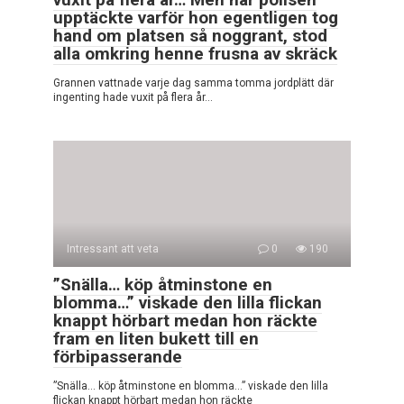
upptäckte varför hon egentligen tog
hand om platsen så noggrant, stod
alla omkring henne frusna av skräck
Grannen vattnade varje dag samma tomma jordplätt där
ingenting hade vuxit på flera år…
Intressant att veta
0
190
”Snälla… köp åtminstone en
blomma…” viskade den lilla flickan
knappt hörbart medan hon räckte
fram en liten bukett till en
förbipasserande
”Snälla… köp åtminstone en blomma…” viskade den lilla
flickan knappt hörbart medan hon räckte