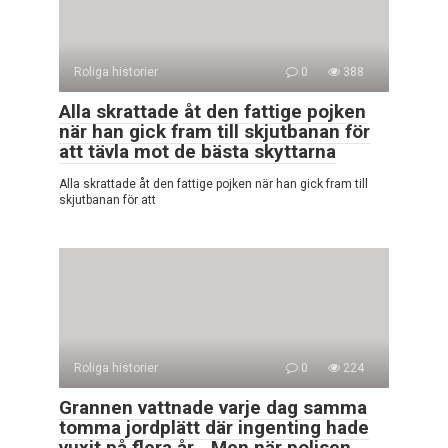
Roliga historier
0
388
Alla skrattade åt den fattige pojken
när han gick fram till skjutbanan för
att tävla mot de bästa skyttarna
Alla skrattade åt den fattige pojken när han gick fram till
skjutbanan för att
Roliga historier
0
224
Grannen vattnade varje dag samma
tomma jordplätt där ingenting hade
vuxit på flera år… Men när polisen