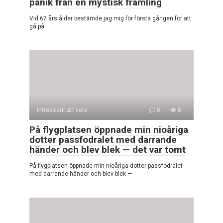
panik från en mystisk främling
Vid 67 års ålder bestämde jag mig för första gången för att
gå på
Intressant att veta
0
8
På flygplatsen öppnade min nioåriga
dotter passfodralet med darrande
händer och blev blek — det var tomt
På flygplatsen öppnade min nioåriga dotter passfodralet
med darrande händer och blev blek —