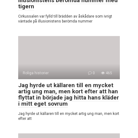
illusionistens berömda nummer med
tigern
Cirkussalen var fylld till brädden av åskådare som ivrigt
väntade på illusionistens berömda nummer
Roliga historier
0
465
Jag hyrde ut källaren till en mycket
artig ung man, men kort efter att han
flyttat in började jag hitta hans kläder
i mitt eget sovrum
Jag hyrde ut källaren till en mycket artig ung man, men kort
efter att