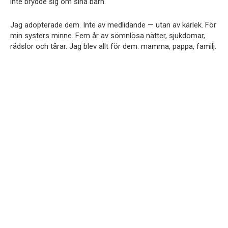
inte brydde sig om sina barn.
Jag adopterade dem. Inte av medlidande — utan av kärlek. För
min systers minne. Fem år av sömnlösa nätter, sjukdomar,
rädslor och tårar. Jag blev allt för dem: mamma, pappa, familj.