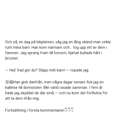
Och så, en dag på lekplatsen, såg jag en lång okänd man cirkla
runt mina barn. Han kom närmare och… tog upp ett av dem i
famnen. Jag sprang fram till honom, hjärtat bultade hårt i
bröstet.
— Hej! Vad gör du? Släpp mitt barn! — ropade jag.
😲😱Han gick därifrån, men några dagar senare fick jag en
kallelse till domstolen. Min värld rasade samman. I fem år
hade jag skyddat de där små — och nu kom det förflutna för
att ta dem ifrån mig.
Fortsättning i första kommentaren👇👇👇